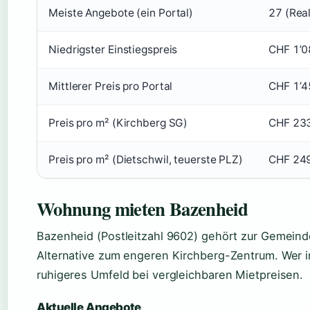
Meiste Angebote (ein Portal)
27 (Rea
Niedrigster Einstiegspreis
CHF 1’0
Mittlerer Preis pro Portal
CHF 1’4
Preis pro m² (Kirchberg SG)
CHF 23
Preis pro m² (Dietschwil, teuerste PLZ)
CHF 24
Wohnung mieten Bazenheid
Bazenheid (Postleitzahl 9602) gehört zur Gemeind
Alternative zum engeren Kirchberg-Zentrum. Wer in
ruhigeres Umfeld bei vergleichbaren Mietpreisen.
Aktuelle Angebote