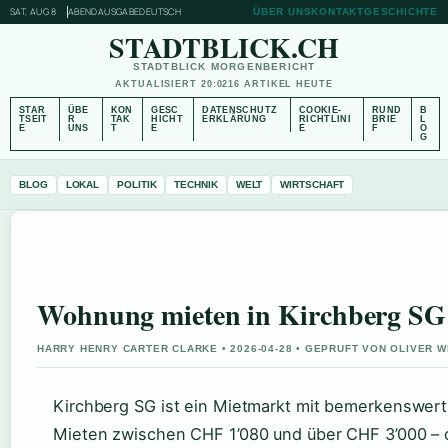
SAT, AUG 8
ABENDAUSGABE
DEUTSCH
ÜBER UNS
KONTAKT
GESCHICHTE
STADTBLICK.CH
STADTBLICK MORGENBERICHT
AKTUALISIERT 20:02
16 ARTIKEL HEUTE
STAR
ÜBE
KON
GESC
DATENSCHUTZ
COOKIE-
RUND
B
TSEIT
R
TAK
HICHT
ERKLÄRUNG
RICHTLINI
BRIE
L
E
UNS
T
E
E
F
O
G
BLOG
LOKAL
POLITIK
TECHNIK
WELT
WIRTSCHAFT
Wohnung mieten in Kirchberg SG
HARRY HENRY CARTER CLARKE • 2026-04-28 • GEPRUFT VON OLIVER 
Kirchberg SG ist ein Mietmarkt mit bemerkenswert 
Mieten zwischen CHF 1’080 und über CHF 3’000 – da