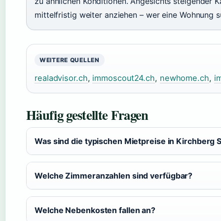
zu ähnlichen Konditionen. Angesichts steigender 
mittelfristig weiter anziehen – wer eine Wohnung su
WEITERE QUELLEN
realadvisor.ch
,
immoscout24.ch
,
newhome.ch
,
i
Häufig gestellte Fragen
Was sind die typischen Mietpreise in Kirchberg 
Welche Zimmeranzahlen sind verfügbar?
Welche Nebenkosten fallen an?