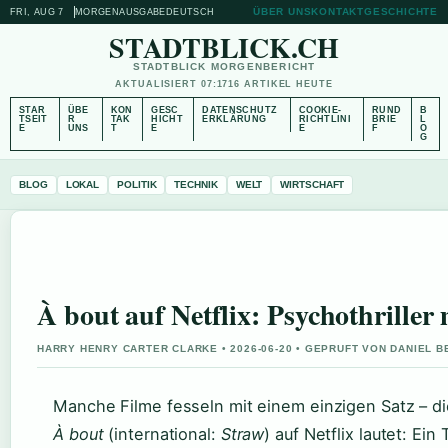
ÜBER UNS
KONTAKT
GESCHICHTE
FRI, AUG 7
MORGENAUSGABE
DEUTSCH
STADTBLICK.CH
STADTBLICK MORGENBERICHT
AKTUALISIERT 07:17
16 ARTIKEL HEUTE
STAR
ÜBE
KON
GESC
DATENSCHUTZ
COOKIE-
RUND
B
TSEIT
R
TAK
HICHT
ERKLÄRUNG
RICHTLINI
BRIE
L
E
UNS
T
E
E
F
O
G
BLOG
LOKAL
POLITIK
TECHNIK
WELT
WIRTSCHAFT
À bout auf Netflix: Psychothriller
HARRY HENRY CARTER CLARKE • 2026-06-20 • GEPRUFT VON DANIEL 
Manche Filme fesseln mit einem einzigen Satz – di
À bout
(international:
Straw
) auf Netflix lautet: Ei