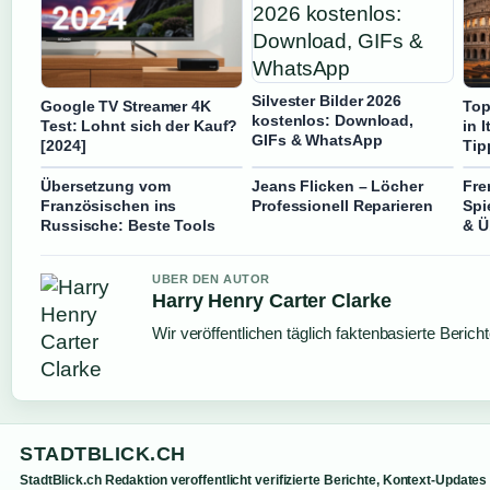
Silvester Bilder 2026
Google TV Streamer 4K
Top
kostenlos: Download,
Test: Lohnt sich der Kauf?
in 
GIFs & WhatsApp
[2024]
Tip
Übersetzung vom
Jeans Flicken – Löcher
Fre
Französischen ins
Professionell Reparieren
Spi
Russische: Beste Tools
& Ü
UBER DEN AUTOR
Harry Henry Carter Clarke
Wir veröffentlichen täglich faktenbasierte Berich
STADTBLICK.CH
StadtBlick.ch Redaktion veroffentlicht verifizierte Berichte, Kontext-Updates