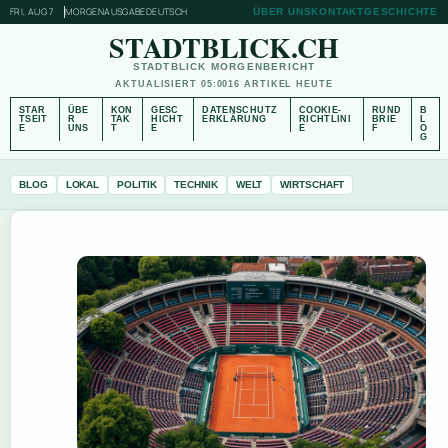
FRI, AUG 7
MORGENAUSGABE
DEUTSCH
ÜBER UNS
KONTAKT
GESCHICHTE
STADTBLICK.CH
STADTBLICK MORGENBERICHT
AKTUALISIERT 05:00
16 ARTIKEL HEUTE
STAR
ÜBE
KON
GESC
DATENSCHUTZ
COOKIE-
RUND
B
TSEIT
R
TAK
HICHT
ERKLÄRUNG
RICHTLINI
BRIE
L
E
UNS
T
E
E
F
O
G
BLOG
LOKAL
POLITIK
TECHNIK
WELT
WIRTSCHAFT