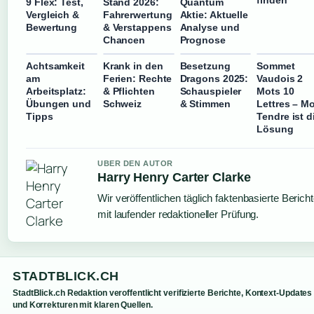
9 Flex: Test,
Stand 2026:
Quantum
Vergleich &
Fahrerwertung
Aktie: Aktuelle
Bewertung
& Verstappens
Analyse und
Chancen
Prognose
Achtsamkeit
Krank in den
Besetzung
Sommet
am
Ferien: Rechte
Dragons 2025:
Vaudois 2
Arbeitsplatz:
& Pflichten
Schauspieler
Mots 10
Übungen und
Schweiz
& Stimmen
Lettres – M
Tipps
Tendre ist d
Lösung
UBER DEN AUTOR
Harry Henry Carter Clarke
Wir veröffentlichen täglich faktenbasierte Berich
mit laufender redaktioneller Prüfung.
STADTBLICK.CH
StadtBlick.ch Redaktion veroffentlicht verifizierte Berichte, Kontext-Updates
und Korrekturen mit klaren Quellen.