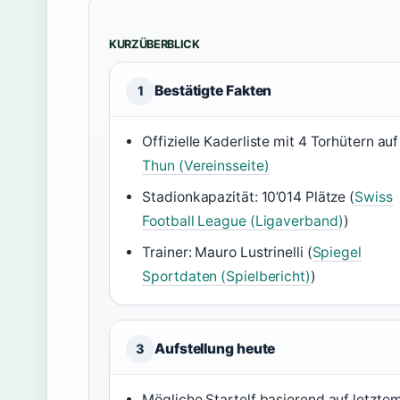
KURZÜBERBLICK
Bestätigte Fakten
1
Offizielle Kaderliste mit 4 Torhütern au
Thun (Vereinsseite)
Stadionkapazität: 10’014 Plätze (
Swiss
Football League (Ligaverband)
)
Trainer: Mauro Lustrinelli (
Spiegel
Sportdaten (Spielbericht)
)
Aufstellung heute
3
Mögliche Startelf basierend auf letzte