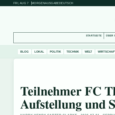
FRI, AUG 7
MORGENAUSGABE
DEUTSCH
STARTSEITE
ÜBER 
BLOG
LOKAL
POLITIK
TECHNIK
WELT
WIRTSCHAF
Teilnehmer FC T
Aufstellung und S