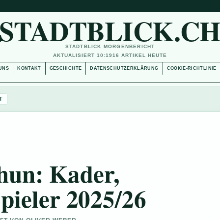
STADTBLICK.C
STADTBLICK MORGENBERICHT
AKTUALISIERT 10:19
16 ARTIKEL HEUTE
UNS
KONTAKT
GESCHICHTE
DATENSCHUTZERKLÄRUNG
COOKIE-RICHTLINIE
T
hun: Kader,
pieler 2025/26