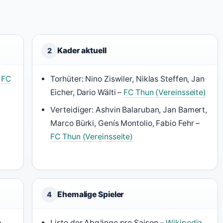
Kader aktuell
2
f
FC
Torhüter: Nino Ziswiler, Niklas Steffen, Jan
Eicher, Dario Wälti –
FC Thun (Vereinsseite)
Verteidiger: Ashvin Balaruban, Jan Bamert,
Marco Bürki, Genís Montolio, Fabio Fehr –
FC Thun (Vereinsseite)
Ehemalige Spieler
4
m
Liste der Abgänge pro Saison –
Wikipedia