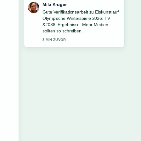
Jonas Wagner
Starke Einordnung zu
Weihnachtsmärkte Luzern 2025:
Termine &#038; Öffnungszeiten. Das ist
die klarste Zusammenfassung, die ich
heute gesehen habe.
5 MIN ZUVOR