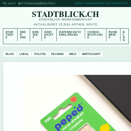
FRI, AUG 7
MITTAGSAUSGABE
DEUTSCH
ÜBER UNS
KONTAKT
GESCHICHTE
STADTBLICK.CH
STADTBLICK MORGENBERICHT
AKTUALISIERT 15:23
16 ARTIKEL HEUTE
STAR
ÜBE
KON
GESC
DATENSCHUTZ
COOKIE-
RUND
B
TSEIT
R
TAK
HICHT
ERKLÄRUNG
RICHTLINI
BRIE
L
E
UNS
T
E
E
F
O
G
BLOG
LOKAL
POLITIK
TECHNIK
WELT
WIRTSCHAFT