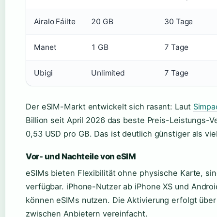
Airalo Fáilte
20 GB
30 Tage
Manet
1 GB
7 Tage
Ubigi
Unlimited
7 Tage
Der eSIM-Markt entwickelt sich rasant: Laut
Simpac
Billion seit April 2026 das beste Preis-Leistungs-V
0,53 USD pro GB. Das ist deutlich günstiger als vi
Vor- und Nachteile von eSIM
eSIMs bieten Flexibilität ohne physische Karte, si
verfügbar. iPhone-Nutzer ab iPhone XS und Andro
können eSIMs nutzen. Die Aktivierung erfolgt üb
zwischen Anbietern vereinfacht.