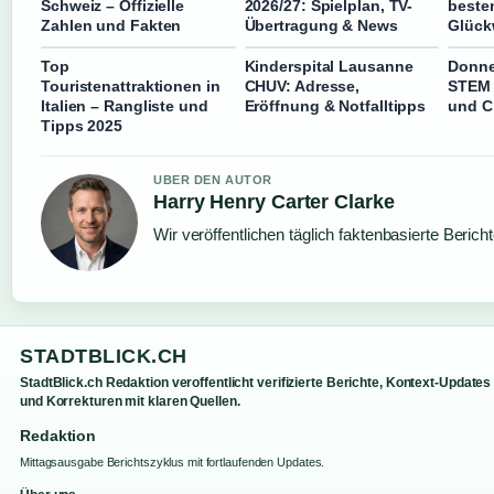
Schweiz – Offizielle
2026/27: Spielplan, TV-
beste
Zahlen und Fakten
Übertragung & News
Glüc
Top
Kinderspital Lausanne
Donne 
Touristenattraktionen in
CHUV: Adresse,
STEM 
Italien – Rangliste und
Eröffnung & Notfalltipps
und C
Tipps 2025
UBER DEN AUTOR
Harry Henry Carter Clarke
Wir veröffentlichen täglich faktenbasierte Berich
STADTBLICK.CH
StadtBlick.ch Redaktion veroffentlicht verifizierte Berichte, Kontext-Updates
und Korrekturen mit klaren Quellen.
Redaktion
Mittagsausgabe Berichtszyklus mit fortlaufenden Updates.