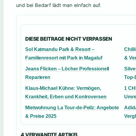
und bei Bedarf lädt man einfach auf.
DIESE BEITRAGE NICHT VERPASSEN
Sol Katmandu Park & Resort –
Chill
Familienresort mit Park in Magaluf
& Ve
Jeans Flicken – Löcher Professionell
Silv
Reparieren
Top-
Klaus-Michael Kühne: Vermögen,
1 CHF
Krankheit, Erben und Kontroversen
Umr
Mietwohnung La Tour-de-Peilz: Angebote
Adida
& Preise 2025
Vergl
4 VERWANDTE ARTIKEL