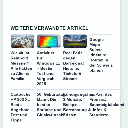
WEITERE VERWANDTE ARTIKEL
Google
Maps
Suisse
Wie alt ist
Antivirus
Real Betis
Itinéraire:
Reinhold
für
gegen
Routen in
Messner?
Windows 11
Barcelona:
der Schweiz
Alle Fakten
– Bester
Historie,
planen
zu Alter &
Test und
Tickets &
Familie
Vergleich
Stream
2025
Cartouche
50. Geburtstag
Kündigungsfrist
Le Pain des
HP 303 XL –
Mann: Die
3 Monate:
Frouzes:
Beste
besten
Beispiel,
Sauerteigbäckerei
Angebote,
Sprüche und
Berechnung &
– Infos &
Test und
Glückwünsche
Fristen
Standorte
Tipps