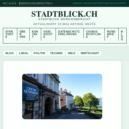
SAT, AUG 8
ABENDAUSGABE
DEUTSCH
ÜBER UNS
KONTAKT
GESCHICHTE
STADTBLICK.CH
STADTBLICK MORGENBERICHT
AKTUALISIERT 23:54
16 ARTIKEL HEUTE
STAR
ÜBE
KON
GESC
DATENSCHUTZ
COOKIE-
RUND
B
TSEIT
R
TAK
HICHT
ERKLÄRUNG
RICHTLINI
BRIE
L
E
UNS
T
E
E
F
O
G
BLOG
LOKAL
POLITIK
TECHNIK
WELT
WIRTSCHAFT