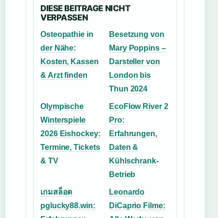
DIESE BEITRAGE NICHT
VERPASSEN
Osteopathie in
Besetzung von
der Nähe:
Mary Poppins –
Kosten, Kassen
Darsteller von
& Arzt finden
London bis
Thun 2024
Olympische
EcoFlow River 2
Winterspiele
Pro:
2026 Eishockey:
Erfahrungen,
Termine, Tickets
Daten &
& TV
Kühlschrank-
Betrieb
เกมสล็อต
Leonardo
pglucky88.win:
DiCaprio Filme: