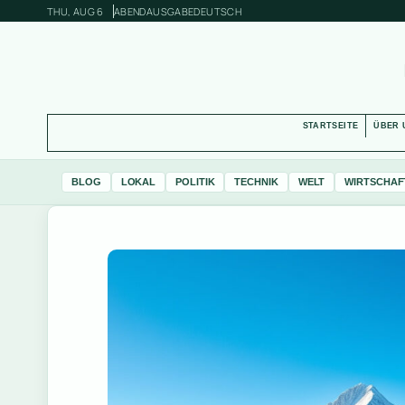
THU, AUG 6
ABENDAUSGABE
DEUTSCH
STARTSEITE
ÜBER 
BLOG
LOKAL
POLITIK
TECHNIK
WELT
WIRTSCHAF