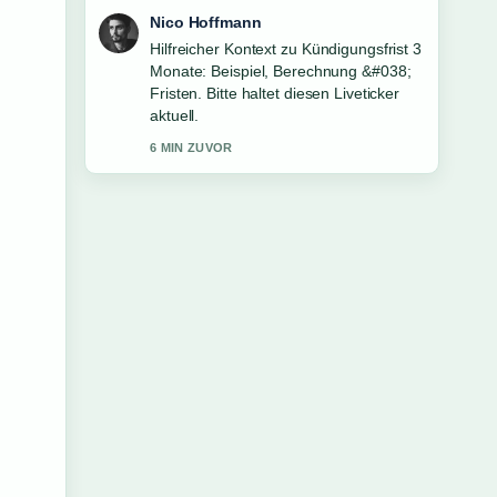
Hannah Weber
Die Berichterstattung zu Eiskunstlauf
Olympische Winterspiele 2026: TV
&#038; Ergebnisse wirkt solide und
sehr gut nachvollziehbar.
8 MIN ZUVOR