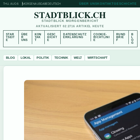
THU, AUG 6
MORGENAUSGABE
DEUTSCH
ÜBER UNS
KONTAKT
GESCHICHTE
STADTBLICK.CH
STADTBLICK MORGENBERICHT
AKTUALISIERT 02:27
16 ARTIKEL HEUTE
STAR
ÜBE
KON
GESC
DATENSCHUTZ
COOKIE-
RUND
B
TSEIT
R
TAK
HICHT
ERKLÄRUNG
RICHTLINI
BRIE
L
E
UNS
T
E
E
F
O
G
BLOG
LOKAL
POLITIK
TECHNIK
WELT
WIRTSCHAFT