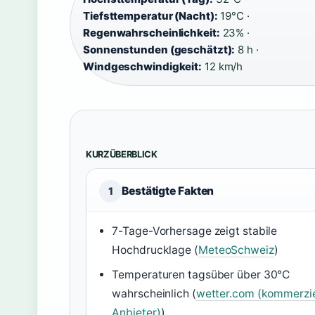
Tiefsttemperatur (Nacht):
19°C ·
Regenwahrscheinlichkeit:
23% ·
Sonnenstunden (geschätzt):
8 h ·
Windgeschwindigkeit:
12 km/h
KURZÜBERBLICK
Bestätigte Fakten
1
7-Tage-Vorhersage zeigt stabile
Hochdrucklage (
MeteoSchweiz
)
Temperaturen tagsüber über 30°C
wahrscheinlich (
wetter.com (kommerzie
Anbieter)
)