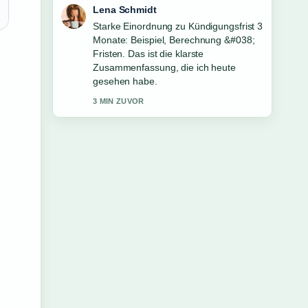
Felix Meyer
Verfolge Eiskunstlauf Olympische
Winterspiele 2026: TV &#038;
Ergebnisse genau – schaetze den
ausgewogenen Ton hier.
5 MIN ZUVOR