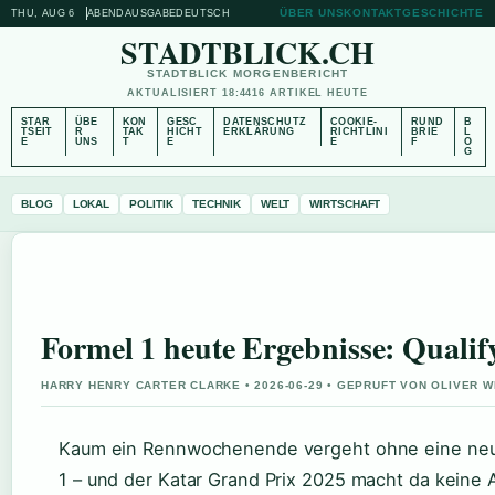
ÜBER UNS
KONTAKT
GESCHICHTE
THU, AUG 6
ABENDAUSGABE
DEUTSCH
STADTBLICK.CH
STADTBLICK MORGENBERICHT
AKTUALISIERT 18:44
16 ARTIKEL HEUTE
STAR
ÜBE
KON
GESC
DATENSCHUTZ
COOKIE-
RUND
B
TSEIT
R
TAK
HICHT
ERKLÄRUNG
RICHTLINI
BRIE
L
E
UNS
T
E
E
F
O
G
BLOG
LOKAL
POLITIK
TECHNIK
WELT
WIRTSCHAFT
Formel 1 heute Ergebnisse: Qual
HARRY HENRY CARTER CLARKE • 2026-06-29 • GEPRUFT VON OLIVER 
Kaum ein Rennwochenende vergeht ohne eine neu
1 – und der Katar Grand Prix 2025 macht da keine