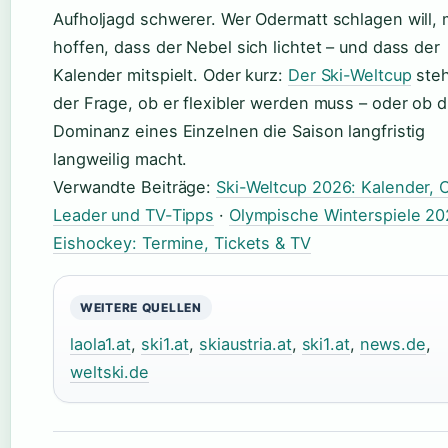
Aufholjagd schwerer. Wer Odermatt schlagen will,
hoffen, dass der Nebel sich lichtet – und dass der
Kalender mitspielt. Oder kurz:
Der Ski-Weltcup
steh
der Frage, ob er flexibler werden muss – oder ob d
Dominanz eines Einzelnen die Saison langfristig
langweilig macht.
Verwandte Beiträge:
Ski-Weltcup 2026: Kalender, O
Leader und TV-Tipps
·
Olympische Winterspiele 2
Eishockey: Termine, Tickets & TV
WEITERE QUELLEN
laola1.at
,
ski1.at
,
skiaustria.at
,
ski1.at
,
news.de
,
weltski.de