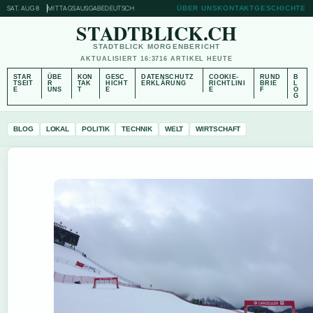
SAT, AUG 8
MITTAGSAUSGABE
DEUTSCH
ÜBER UNS
KONTAKT
GESCHICHTE
STADTBLICK.CH
STADTBLICK MORGENBERICHT
AKTUALISIERT 16:37
16 ARTIKEL HEUTE
STAR
ÜBE
KON
GESC
DATENSCHUTZ
COOKIE-
RUND
B
TSEIT
R
TAK
HICHT
ERKLÄRUNG
RICHTLINI
BRIE
L
E
UNS
T
E
E
F
O
G
BLOG
LOKAL
POLITIK
TECHNIK
WELT
WIRTSCHAFT