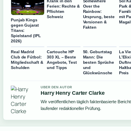
Krank in den
Somewhere
Sol K
Ferien: Rechte &
Over the
Park 
Pflichten
Rainbow:
Famil
Schweiz
Ursprung, beste
mit Pa
Punjab Kings
Versionen &
Magal
gegen Gujarat
Fakten
Titans:
Spielstand (IPL
2026)
Real Madrid
Cartouche HP
50. Geburtstag
La Vie
Club de Fútbol:
303 XL – Beste
Mann: Die
L’Elixi
Mitgliedschaft &
Angebote, Test
besten Sprüche
Duftn
Schulden
und Tipps
und
Haltba
Glückwünsche
Preis
UBER DEN AUTOR
Harry Henry Carter Clarke
Wir veröffentlichen täglich faktenbasierte Bericht
laufender redaktioneller Prüfung.