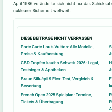
April 1986 veränderte sich nicht nur das Schicksa
nuklearer Sicherheit weltweit.
DIESE BEITRAGE NICHT VERPASSEN
Porte Carte Louis Vuitton: Alle Modelle,
S
Preise & Kaufberatung
&
CBD Tropfen kaufen Schweiz 2026: Legal,
H
Testsieger & Apotheken
&
Braun Silk-épil 9 Flex: Test, Vergleich &
E
Bewertung
k
French Open 2025 Spielplan: Termine,
R
Tickets & Übertragung
R
A