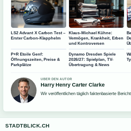
LS2 Advant X Carbon Test –
Klaus-Michael Kühne:
Ba
Erster Carbon-Klapphelm
Vermögen, Krankheit, Erben
De
und Kontroversen
Üb
P+R Etoile Genf:
Dynamo Dresden Spiele
Wa
Öffnungszeiten, Preise &
2026/27: Spielplan, TV-
Ty
Parkplätze
Übertragung & News
UBER DEN AUTOR
Harry Henry Carter Clarke
Wir veröffentlichen täglich faktenbasierte Berich
STADTBLICK.CH