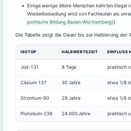
Einige wenige ältere Menschen kehrten illegal i
Wiederbesiedlung wird von Fachleuten als unreal
politische Bildung Baden-Württemberg)
)
Die Tabelle zeigt die Dauer bis zur Halbierung der 
ISOTOP
HALBWERTSZEIT
EINFLUSS 
Jod-131
8 Tage
praktisch n
Cäsium-137
30 Jahre
etwa 1/8 de
Strontium-90
29 Jahre
etwa 1/8 de
Plutonium-239
24.000 Jahre
praktisch 