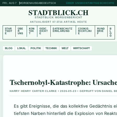
ÜBER UNS
KONTAKT
GESCHICHTE
FRI, AUG 7
MORGENAUSGABE
DEUTSCH
STADTBLICK.CH
STADTBLICK MORGENBERICHT
AKTUALISIERT 07:37
16 ARTIKEL HEUTE
STAR
ÜBE
KON
GESC
DATENSCHUTZ
COOKIE-
RUND
B
TSEIT
R
TAK
HICHT
ERKLÄRUNG
RICHTLINI
BRIE
L
E
UNS
T
E
E
F
O
G
BLOG
LOKAL
POLITIK
TECHNIK
WELT
WIRTSCHAFT
Tschernobyl-Katastrophe: Ursachen
HARRY HENRY CARTER CLARKE • 2026-05-23 • GEPRUFT VON DANIEL 
Es gibt Ereignisse, die das kollektive Gedächtnis 
tiefsten Narben hinterließ die Explosion von Reak