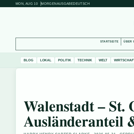
MON, AUG 10
MORGENAUSGABE
DEUTSCH
STARTSEITE
ÜBER 
BLOG
LOKAL
POLITIK
TECHNIK
WELT
WIRTSCHAF
Walenstadt – St. 
Ausländeranteil 