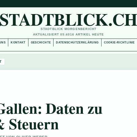
STADTBLICK.C
STADTBLICK MORGENBERICHT
AKTUALISIERT 05:40
16 ARTIKEL HEUTE
UNS
KONTAKT
GESCHICHTE
DATENSCHUTZERKLÄRUNG
COOKIE-RICHTLINIE
T
Gallen: Daten zu
& Steuern