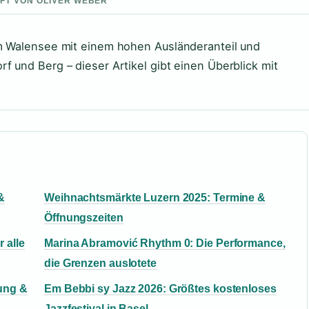
UFT VON OLIVER WEBER
am Walensee mit einem hohen Ausländeranteil und
 und Berg – dieser Artikel gibt einen Überblick mit
&
Weihnachtsmärkte Luzern 2025: Termine &
Öffnungszeiten
 alle
Marina Abramović Rhythm 0: Die Performance,
die Grenzen auslotete
lung &
Em Bebbi sy Jazz 2026: Größtes kostenloses
Jazzfestival in Basel