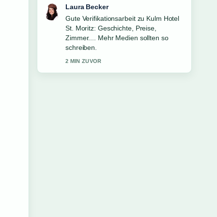
Nico Hoffmann
Starke Einordnung zu Mädchen mit
Perlenohrring: Geschichte, Bedeutung
&#038; Wert. Das ist die klarste
Zusammenfassung, die ich heute
gesehen habe.
4 MIN ZUVOR