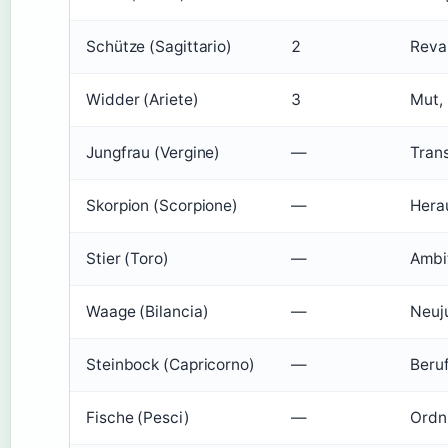
Schütze (Sagittario)
2
Reva
Widder (Ariete)
3
Mut, 
Jungfrau (Vergine)
—
Tran
Skorpion (Scorpione)
—
Hera
Stier (Toro)
—
Ambit
Waage (Bilancia)
—
Neuju
Steinbock (Capricorno)
—
Beru
Fische (Pesci)
—
Ordn