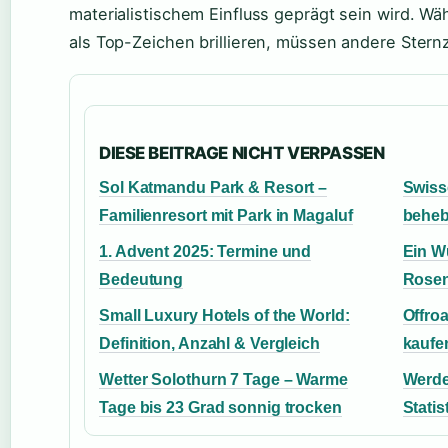
materialistischem Einfluss geprägt sein wird. Wä
als Top-Zeichen brillieren, müssen andere Stern
DIESE BEITRAGE NICHT VERPASSEN
Sol Katmandu Park & Resort –
Swiss
Familienresort mit Park in Magaluf
beheb
1. Advent 2025: Termine und
Ein W
Bedeutung
Rosen
Small Luxury Hotels of the World:
Offro
Definition, Anzahl & Vergleich
kaufe
Wetter Solothurn 7 Tage – Warme
Werde
Tage bis 23 Grad sonnig trocken
Stati