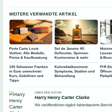
WEITERE VERWANDTE ARTIKEL
Porte Carte Louis
Sol de Janeiro 40:
Histoi
Vuitton: Alle Modelle,
Duftnoten, Spinnen-
Lausan
Preise & Kaufberatung
Kontroverse & mehr
& Brun
100 Schweizer Franken
Kolorektalkarzinom:
P+R Eto
in Euro umrechnen:
Symptome, Stadien und
Öffnun
Kurs, Gebühren und
Behandlung
Parkpl
Tipps
UBER DEN AUTOR
Harry Henry Carter Clarke
Wir veröffentlichen täglich faktenbasierte Berich