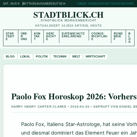
ÜBER UNS
KONTAKT
GESCHICHTE
SAT, AUG 8
MITTAGSAUSGABE
DEUTSCH
STADTBLICK.CH
STADTBLICK MORGENBERICHT
AKTUALISIERT 14:23
16 ARTIKEL HEUTE
STAR
ÜBE
KON
GESC
DATENSCHUTZ
COOKIE-
RUND
B
TSEIT
R
TAK
HICHT
ERKLÄRUNG
RICHTLINI
BRIE
L
E
UNS
T
E
E
F
O
G
BLOG
LOKAL
POLITIK
TECHNIK
WELT
WIRTSCHAFT
Paolo Fox Horoskop 2026: Vorhersa
HARRY HENRY CARTER CLARKE • 2026-04-26 • GEPRUFT VON DANIEL 
Paolo Fox, Italiens Star-Astrologe, hat seine Vor
und diesmal dominiert das Element Feuer ein Jahr