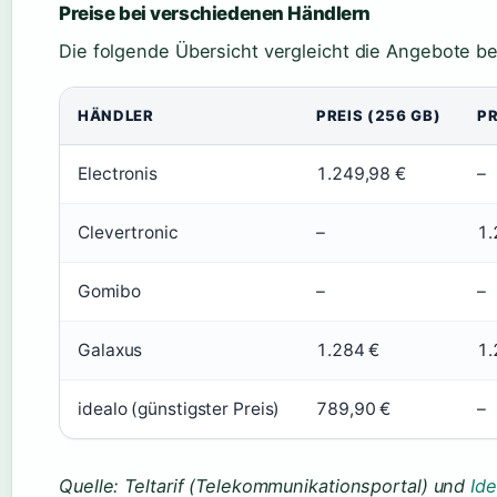
Preise bei verschiedenen Händlern
Die folgende Übersicht vergleicht die Angebote b
HÄNDLER
PREIS (256 GB)
PR
Electronis
1.249,98 €
–
Clevertronic
–
1.
Gomibo
–
–
Galaxus
1.284 €
1.
idealo (günstigster Preis)
789,90 €
–
Quelle: Teltarif (Telekommunikationsportal) und
Ide