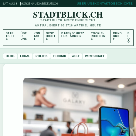
SAT, AUG 8
MORGENAUSGABE
DEUTSCH
ÜBER UNS
KONTAKT
GESCHICHTE
STADTBLICK.CH
STADTBLICK MORGENBERICHT
AKTUALISIERT 03:27
16 ARTIKEL HEUTE
STAR
ÜBE
KON
GESC
DATENSCHUTZ
COOKIE-
RUND
B
TSEIT
R
TAK
HICHT
ERKLÄRUNG
RICHTLINI
BRIE
L
E
UNS
T
E
E
F
O
G
BLOG
LOKAL
POLITIK
TECHNIK
WELT
WIRTSCHAFT