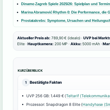
Dinamo Zagreb Spiele 2025/26: Spielplan und Termi
Marina Abramović Rhythm 0: Die Performance, die G
Prostatakrebs: Symptome, Ursachen und Heilungsc
Aktueller Preis ab:
789,90 € (idealo) ·
UVP bei Markts
Elite ·
Hauptkamera:
200 MP ·
Akku:
5000 mAh ·
Mar
KURZÜBERBLICK
Bestätigte Fakten
1
UVP 256 GB: 1.449 € (
Teltarif (Telekommunika
Prozessor: Snapdragon 8 Elite (
Handyhase (Sm