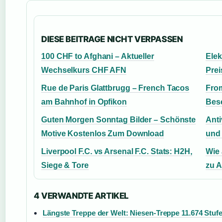
DIESE BEITRAGE NICHT VERPASSEN
100 CHF to Afghani – Aktueller
Elek
Wechselkurs CHF AFN
Prei
Rue de Paris Glattbrugg – French Tacos
From
am Bahnhof in Opfikon
Bese
Guten Morgen Sonntag Bilder – Schönste
Anti
Motive Kostenlos Zum Download
und 
Liverpool F.C. vs Arsenal F.C. Stats: H2H,
Wie 
Siege & Tore
zu A
4 VERWANDTE ARTIKEL
Längste Treppe der Welt: Niesen-Treppe 11.674 Stuf