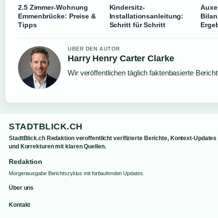
2.5 Zimmer-Wohnung
Kindersitz-
Auxer
Emmenbrücke: Preise &
Installationsanleitung:
Bilan
Tipps
Schritt für Schritt
Erge
UBER DEN AUTOR
Harry Henry Carter Clarke
Wir veröffentlichen täglich faktenbasierte Berich
STADTBLICK.CH
StadtBlick.ch Redaktion veroffentlicht verifizierte Berichte, Kontext-Updates
und Korrekturen mit klaren Quellen.
Redaktion
Morgenausgabe Berichtszyklus mit fortlaufenden Updates.
Über uns
Kontakt