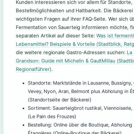
Kunden interessieren sich vor allem für Standorte,
Bestellmöglichkeiten und Haltbarkeit. Die Bäckere
wichtigsten Fragen auf ihrer FAQ‑Seite. Wer sich ü
Fermentation von Sauerteig informieren möchte, f
separaten Artikel auf dieser Seite:
Was ist ferment
Lebensmittel? Beispiele & Vorteile (Stadtblick, Rat
die weitere regionale Gastro‑Adressen suchen:
La 
Grandson: Guide mit Michelin & GaultMillau (Stadtbl
Regionalführer)
.
Standorte: Marktstände in Lausanne, Bussigny, C
Vevey, Nyon, Aran, Belmont plus Abholung in É
(Standortseite der Bäckerei)
Sortiment: Sauerteigbrot rustikal, Viennoiserie
(Le Pain des Frouzes)
Bestellung: Online über die Boutique, Abholung
Étagnières (Online‑Boutique der Bäckerei)