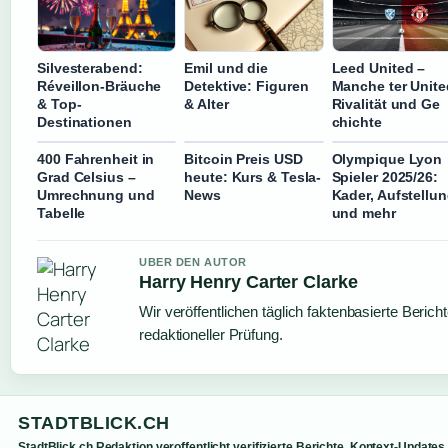
Silvesterabend:
Emil und die
Leed United –
Réveillon-Bräuche
Detektive: Figuren
Manche ter Unite
& Top-
& Alter
Rivalität und Ge
Destinationen
chichte
400 Fahrenheit in
Bitcoin Preis USD
Olympique Lyon
Grad Celsius –
heute: Kurs & Tesla-
Spieler 2025/26:
Umrechnung und
News
Kader, Aufstellu
Tabelle
und mehr
UBER DEN AUTOR
Harry Henry Carter Clarke
Wir veröffentlichen täglich faktenbasierte Berich
redaktioneller Prüfung.
STADTBLICK.CH
StadtBlick.ch Redaktion veroffentlicht verifizierte Berichte, Kontext-Updates