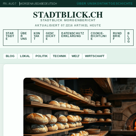
FRI, AUG 7
MORGENAUSGABE
DEUTSCH
ÜBER UNS
KONTAKT
GESCHICHTE
STADTBLICK.CH
STADTBLICK MORGENBERICHT
AKTUALISIERT 07:22
16 ARTIKEL HEUTE
STAR
ÜBE
KON
GESC
DATENSCHUTZ
COOKIE-
RUND
B
TSEIT
R
TAK
HICHT
ERKLÄRUNG
RICHTLINI
BRIE
L
E
UNS
T
E
E
F
O
G
BLOG
LOKAL
POLITIK
TECHNIK
WELT
WIRTSCHAFT