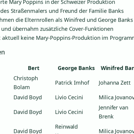
rte Mary Poppins in der Schweizer Produktion
e des Straßenmalers und Freund der Familie Banks
hmen die Elternrollen als Winifred und George Banks
r und übernahm zusätzliche Cover-Funktionen
t aktuell keine Mary-Poppins-Produktion im Progra
en
Bert
George Banks
Winifred Ba
Christoph
Patrick Imhof
Johanna Zett
Bolam
David Boyd
Livio Cecini
Milica Jovanov
Jennifer van
David Boyd
Livio Cecini
Brenk
Reinwald
David Boyd
Milica Jovanov