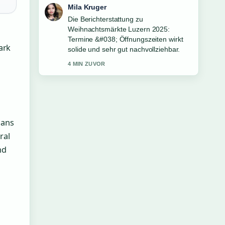
Jonas Wagner
Gute Verifikationsarbeit zu
Kündigungsfrist 3 Monate: Beispiel,
Berechnung &#038; Fristen. Mehr
ark
Medien sollten so schreiben.
6 MIN ZUVOR
mans
ral
nd