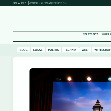
FRI, AUG 7
MORGENAUSGABE
DEUTSCH
STARTSEITE
ÜBER 
BLOG
LOKAL
POLITIK
TECHNIK
WELT
WIRTSCHAF