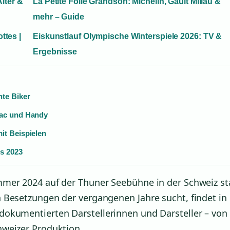
Alter &
La Petite Folie Grandson: Michelin, Gault Millau &
mehr – Guide
ttes |
Eiskunstlauf Olympische Winterspiele 2026: TV &
Ergebnisse
hte Biker
Mac und Handy
it Beispielen
is 2023
mer 2024 auf der Thuner Seebühne in der Schweiz sta
 Besetzungen der vergangenen Jahre sucht, findet in
dokumentierten Darstellerinnen und Darsteller – von
hweizer Produktion.