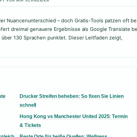
UFT VON MIA SCHNEIDER
er Nuancenunterschied – doch Gratis-Tools patzen oft be
ert dreimal genauere Ergebnisse als Google Translate be
über 130 Sprachen punktet. Dieser Leitfaden zeigt,
hte
Drucker Streifen beheben: So fixen Sie Linien
schnell
Hong Kong vs Manchester United 2025: Termin
& Tickets
rgleich
Beste Orte für heiße Quellen: Wellness,