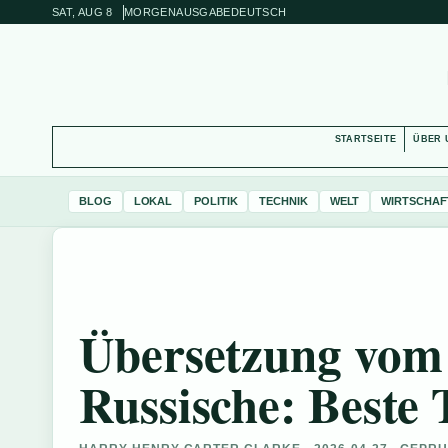
SAT, AUG 8
MORGENAUSGABE
DEUTSCH
STARTSEITE
ÜBER 
BLOG
LOKAL
POLITIK
TECHNIK
WELT
WIRTSCHAF
Übersetzung vom 
Russische: Beste 