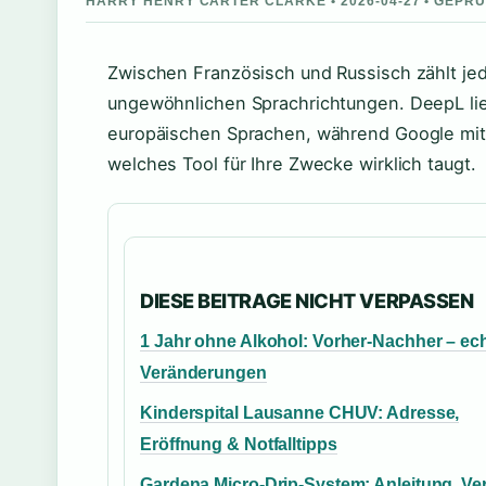
HARRY HENRY CARTER CLARKE • 2026-04-27 • GEPR
Zwischen Französisch und Russisch zählt jed
ungewöhnlichen Sprachrichtungen. DeepL lief
europäischen Sprachen, während Google mit 
welches Tool für Ihre Zwecke wirklich taugt.
DIESE BEITRAGE NICHT VERPASSEN
1 Jahr ohne Alkohol: Vorher-Nachher – ec
Veränderungen
Kinderspital Lausanne CHUV: Adresse,
Eröffnung & Notfalltipps
Gardena Micro-Drip-System: Anleitung, Ve