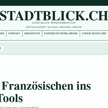
STADTBLICK.C
STADTBLICK MORGENBERICHT
AKTUALISIERT 04:54
16 ARTIKEL HEUTE
UNS
KONTAKT
GESCHICHTE
DATENSCHUTZERKLÄRUNG
COOKIE-RICHTLINIE
T
Französischen ins
Tools