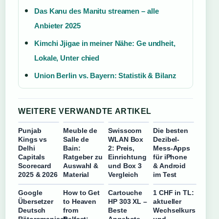
Das Kanu des Manitu streamen – alle
Anbieter 2025
Kimchi Jjigae in meiner Nähe: Ge undheit,
Lokale, Unter chied
Union Berlin vs. Bayern: Statistik & Bilanz
WEITERE VERWANDTE ARTIKEL
Punjab
Meuble de
Swisscom
Die besten
Kings vs
Salle de
WLAN Box
Dezibel-
Delhi
Bain:
2: Preis,
Mess-Apps
Capitals
Ratgeber zu
Einrichtung
für iPhone
Scorecard
Auswahl &
und Box 3
& Android
2025 & 2026
Material
Vergleich
im Test
Google
How to Get
Cartouche
1 CHF in TL:
Übersetzer
to Heaven
HP 303 XL –
aktueller
Deutsch
from
Beste
Wechselkurs
Rätoromanisch
Belfast:
Angebote,
und