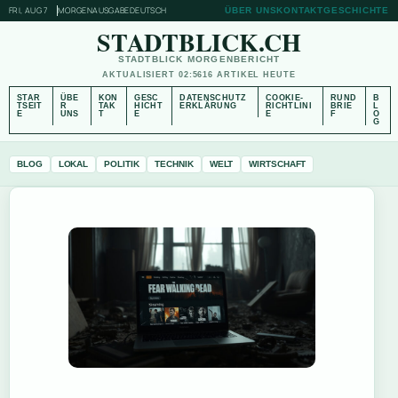
FRI, AUG 7
MORGENAUSGABE
DEUTSCH
ÜBER UNS
KONTAKT
GESCHICHTE
STADTBLICK.CH
STADTBLICK MORGENBERICHT
AKTUALISIERT 02:56
16 ARTIKEL HEUTE
STAR
ÜBE
KON
GESC
DATENSCHUTZ
COOKIE-
RUND
B
TSEIT
R
TAK
HICHT
ERKLÄRUNG
RICHTLINI
BRIE
L
E
UNS
T
E
E
F
O
G
BLOG
LOKAL
POLITIK
TECHNIK
WELT
WIRTSCHAFT