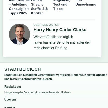
– Anleitung
Stream,
Test und
Umrechnung
Genauigkeit
Staffel 2 &
Tipps
Tipps 2025
Kritiken
UBER DEN AUTOR
Harry Henry Carter Clarke
Wir veröffentlichen täglich
faktenbasierte Berichte mit laufender
redaktioneller Prüfung.
STADTBLICK.CH
StadtBlick.ch Redaktion veroffentlicht verifizierte Berichte, Kontext-Updates
und Korrekturen mit klaren Quellen.
Redaktion
Morgenausgabe Berichtszyklus mit fortlaufenden Updates.
Über uns
Kontakt