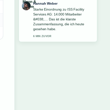
Tim Vogel
Verfolge Kündigungsfrist 3 Monate:
Beispiel, Berechnung &#038; Fristen
genau – schaetze den ausgewogenen
Ton hier.
8 MIN ZUVOR