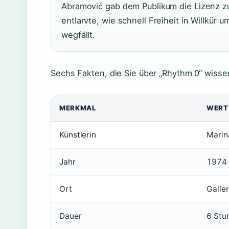
Abramović gab dem Publikum die Lizenz zu
entlarvte, wie schnell Freiheit in Willkür u
wegfällt.
Sechs Fakten, die Sie über „Rhythm 0“ wissen
MERKMAL
WERT
Künstlerin
Marin
Jahr
1974
Ort
Galle
Dauer
6 Stu