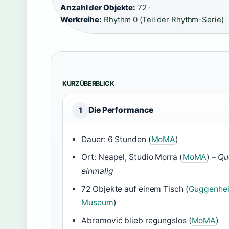
Anzahl der Objekte:
72 ·
Werkreihe:
Rhythm 0 (Teil der Rhythm-Serie)
KURZÜBERBLICK
Die Performance
1
Dauer: 6 Stunden (
MoMA
)
Ort: Neapel, Studio Morra (
MoMA
) –
Qu
einmalig
72 Objekte auf einem Tisch (
Guggenhe
Museum
)
Abramović blieb regungslos (
MoMA
)