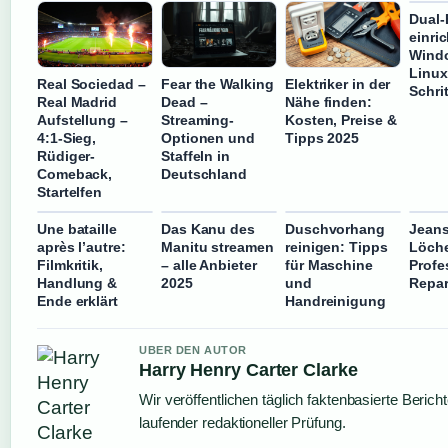
Dual-
einri
Wind
Linux 
Real Sociedad –
Fear the Walking
Elektriker in der
Schrit
Real Madrid
Dead –
Nähe finden:
Aufstellung –
Streaming-
Kosten, Preise &
4:1-Sieg,
Optionen und
Tipps 2025
Rüdiger-
Staffeln in
Comeback,
Deutschland
Startelfen
Une bataille
Das Kanu des
Duschvorhang
Jeans
après l’autre:
Manitu streamen
reinigen: Tipps
Löch
Filmkritik,
– alle Anbieter
für Maschine
Profe
Handlung &
2025
und
Repar
Ende erklärt
Handreinigung
UBER DEN AUTOR
Harry Henry Carter Clarke
Wir veröffentlichen täglich faktenbasierte Bericht
laufender redaktioneller Prüfung.