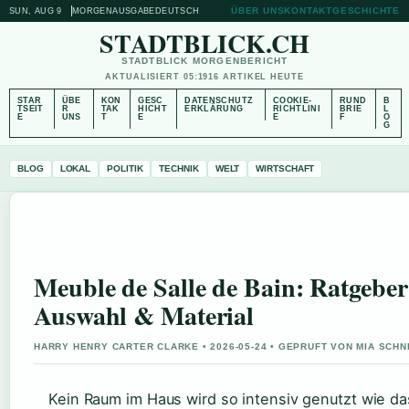
ÜBER UNS
KONTAKT
GESCHICHTE
SUN, AUG 9
MORGENAUSGABE
DEUTSCH
STADTBLICK.CH
STADTBLICK MORGENBERICHT
AKTUALISIERT 05:19
16 ARTIKEL HEUTE
STAR
ÜBE
KON
GESC
DATENSCHUTZ
COOKIE-
RUND
B
TSEIT
R
TAK
HICHT
ERKLÄRUNG
RICHTLINI
BRIE
L
E
UNS
T
E
E
F
O
G
BLOG
LOKAL
POLITIK
TECHNIK
WELT
WIRTSCHAFT
Meuble de Salle de Bain: Ratgeber
Auswahl & Material
HARRY HENRY CARTER CLARKE • 2026-05-24 • GEPRUFT VON MIA SCHN
Kein Raum im Haus wird so intensiv genutzt wie da