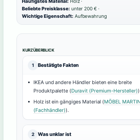
Häufigstes Material:
Holz ·
Beliebte Preisklasse:
unter 200 € ·
Wichtige Eigenschaft:
Aufbewahrung
KURZÜBERBLICK
Bestätigte Fakten
1
IKEA und andere Händler bieten eine breite
Produktpalette (
Duravit (Premium-Hersteller)
)
Holz ist ein gängiges Material (
MÖBEL MARTI
(Fachhändler)
).
Was unklar ist
2