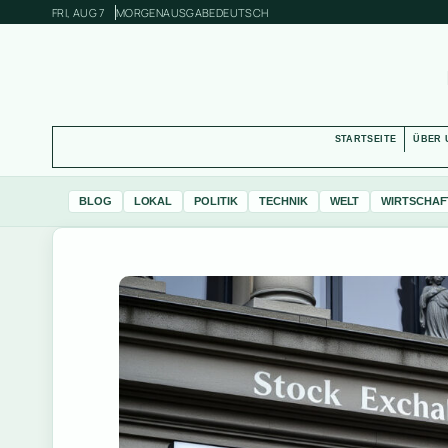
FRI, AUG 7
MORGENAUSGABE
DEUTSCH
STARTSEITE
ÜBER 
BLOG
LOKAL
POLITIK
TECHNIK
WELT
WIRTSCHAF