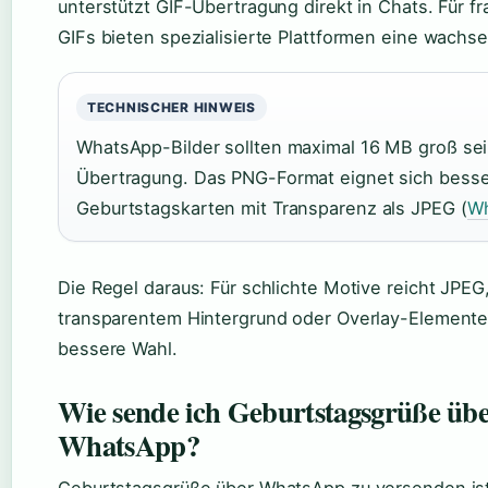
unterstützt GIF-Übertragung direkt in Chats. Für f
GIFs bieten spezialisierte Plattformen eine wachs
TECHNISCHER HINWEIS
WhatsApp-Bilder sollten maximal 16 MB groß sei
Übertragung. Das PNG-Format eignet sich besse
Geburtstagskarten mit Transparenz als JPEG (
W
Die Regel daraus: Für schlichte Motive reicht JPEG,
transparentem Hintergrund oder Overlay-Elemente
bessere Wahl.
Wie sende ich Geburtstagsgrüße üb
WhatsApp?
Geburtstagsgrüße über WhatsApp zu versenden ist i