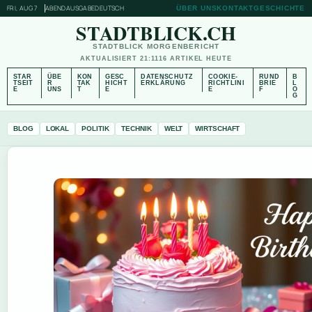
FRI, AUG 7
ABENDAUSGABE
DEUTSCH
ÜBER UNS
KONTAKT
GESCHICHTE
STADTBLICK.CH
STADTBLICK MORGENBERICHT
AKTUALISIERT 21:11
16 ARTIKEL HEUTE
STAR
ÜBE
KON
GESC
DATENSCHUTZ
COOKIE-
RUND
B
TSEIT
R
TAK
HICHT
ERKLÄRUNG
RICHTLINI
BRIE
L
E
UNS
T
E
E
F
O
G
BLOG
LOKAL
POLITIK
TECHNIK
WELT
WIRTSCHAFT