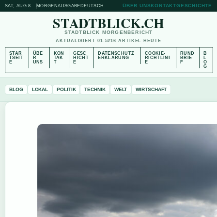
ÜBER UNS
KONTAKT
GESCHICHTE
SAT, AUG 8
MORGENAUSGABE
DEUTSCH
STADTBLICK.CH
STADTBLICK MORGENBERICHT
AKTUALISIERT 01:52
16 ARTIKEL HEUTE
STAR
ÜBE
KON
GESC
DATENSCHUTZ
COOKIE-
RUND
B
TSEIT
R
TAK
HICHT
ERKLÄRUNG
RICHTLINI
BRIE
L
E
UNS
T
E
E
F
O
G
BLOG
LOKAL
POLITIK
TECHNIK
WELT
WIRTSCHAFT