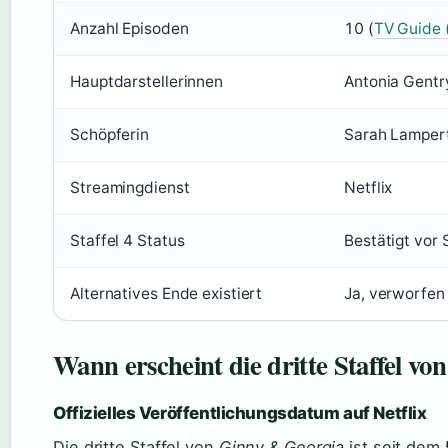
Anzahl Episoden
10 (
TV Guide 
Hauptdarstellerinnen
Antonia Gentr
Schöpferin
Sarah Lamper
Streamingdienst
Netflix
Staffel 4 Status
Bestätigt vor S
Alternatives Ende existiert
Ja, verworfen
Wann erscheint die dritte Staffel v
Offizielles Veröffentlichungsdatum auf Netflix
Die dritte Staffel von
Ginny & Georgia
ist seit dem