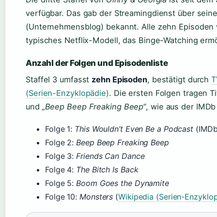
verfügbar. Das gab der Streamingdienst über seinen
(Unternehmensblog) bekannt. Alle zehn Episoden wu
typisches Netflix-Modell, das Binge-Watching ermö
Anzahl der Folgen und Episodenliste
Staffel 3 umfasst
zehn Episoden
, bestätigt durch
T
(Serien-Enzyklopädie)
. Die ersten Folgen tragen T
und
„Beep Beep Freaking Beep“
, wie aus der IMDb
Folge 1:
This Wouldn’t Even Be a Podcast
(IMDb
Folge 2:
Beep Beep Freaking Beep
Folge 3:
Friends Can Dance
Folge 4:
The Bitch Is Back
Folge 5:
Boom Goes the Dynamite
Folge 10:
Monsters
(
Wikipedia (Serien-Enzyklo