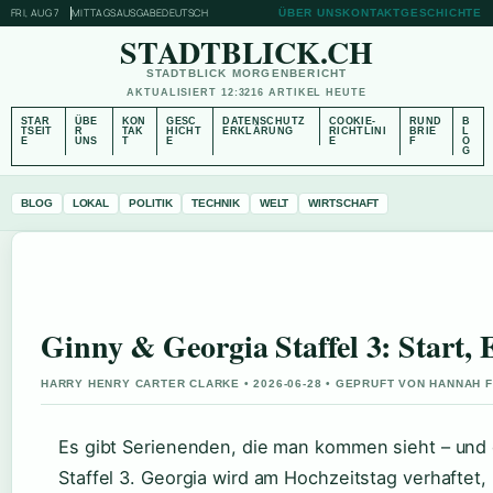
FRI, AUG 7
MITTAGSAUSGABE
DEUTSCH
ÜBER UNS
KONTAKT
GESCHICHTE
STADTBLICK.CH
STADTBLICK MORGENBERICHT
AKTUALISIERT 12:32
16 ARTIKEL HEUTE
STAR
ÜBE
KON
GESC
DATENSCHUTZ
COOKIE-
RUND
B
TSEIT
R
TAK
HICHT
ERKLÄRUNG
RICHTLINI
BRIE
L
E
UNS
T
E
E
F
O
G
BLOG
LOKAL
POLITIK
TECHNIK
WELT
WIRTSCHAFT
Ginny & Georgia Staffel 3: Start, 
HARRY HENRY CARTER CLARKE • 2026-06-28 • GEPRUFT VON HANNAH 
Es gibt Serienenden, die man kommen sieht – und 
Staffel 3. Georgia wird am Hochzeitstag verhaftet,