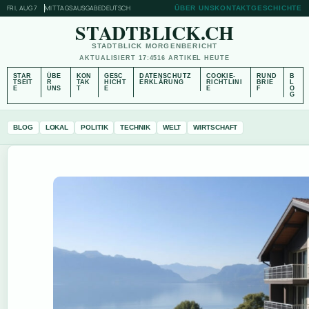
FRI, AUG 7
MITTAGSAUSGABE
DEUTSCH
ÜBER UNS
KONTAKT
GESCHICHTE
STADTBLICK.CH
STADTBLICK MORGENBERICHT
AKTUALISIERT 17:45
16 ARTIKEL HEUTE
STAR
ÜBE
KON
GESC
DATENSCHUTZ
COOKIE-
RUND
B
TSEIT
R
TAK
HICHT
ERKLÄRUNG
RICHTLINI
BRIE
L
E
UNS
T
E
E
F
O
G
BLOG
LOKAL
POLITIK
TECHNIK
WELT
WIRTSCHAFT