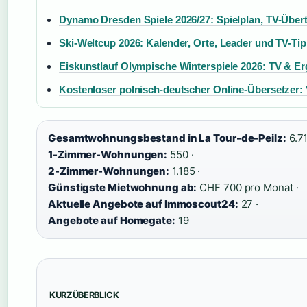
Dynamo Dresden Spiele 2026/27: Spielplan, TV-Übe
Ski-Weltcup 2026: Kalender, Orte, Leader und TV-Ti
Eiskunstlauf Olympische Winterspiele 2026: TV & E
Kostenloser polnisch-deutscher Online-Übersetzer: 
Gesamtwohnungsbestand in La Tour-de-Peilz:
6.7
1-Zimmer-Wohnungen:
550 ·
2-Zimmer-Wohnungen:
1.185 ·
Günstigste Mietwohnung ab:
CHF 700 pro Monat ·
Aktuelle Angebote auf Immoscout24:
27 ·
Angebote auf Homegate:
19
KURZÜBERBLICK