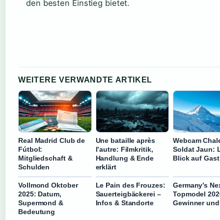
den besten Einstieg bietet.
WEITERE VERWANDTE ARTIKEL
Real Madrid Club de
Une bataille après
Webcam Chale
Fútbol:
l’autre: Filmkritik,
Soldat Jaun: L
Mitgliedschaft &
Handlung & Ende
Blick auf Gas
Schulden
erklärt
Vollmond Oktober
Le Pain des Frouzes:
Germany’s Ne
2025: Datum,
Sauerteigbäckerei –
Topmodel 202
Supermond &
Infos & Standorte
Gewinner und
Bedeutung