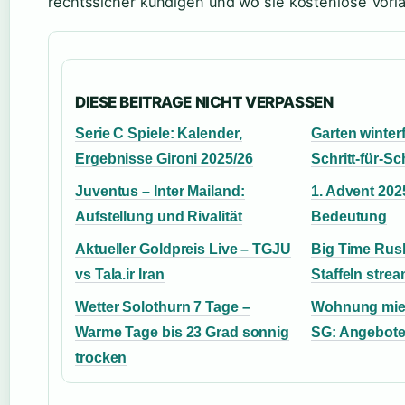
rechtssicher kündigen und wo sie kostenlose Vorl
DIESE BEITRAGE NICHT VERPASSEN
Serie C Spiele: Kalender,
Garten winter
Ergebnisse Gironi 2025/26
Schritt-für-Sc
Juventus – Inter Mailand:
1. Advent 202
Aufstellung und Rivalität
Bedeutung
Aktueller Goldpreis Live – TGJU
Big Time Rush
vs Tala.ir Iran
Staffeln stre
Wetter Solothurn 7 Tage –
Wohnung miet
Warme Tage bis 23 Grad sonnig
SG: Angebote
trocken