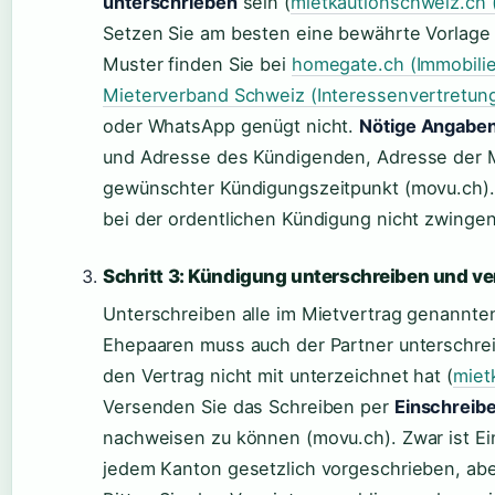
unterschrieben
sein (
mietkautionschweiz.ch (
Setzen Sie am besten eine bewährte Vorlage 
Muster finden Sie bei
homegate.ch (Immobilie
Mieterverband Schweiz (Interessenvertretun
oder WhatsApp genügt nicht.
Nötige Angaben
und Adresse des Kündigenden, Adresse der 
gewünschter Kündigungszeitpunkt (movu.ch).
bei der ordentlichen Kündigung nicht zwinge
Schritt 3: Kündigung unterschreiben und v
Unterschreiben alle im Mietvertrag genannte
Ehepaaren muss auch der Partner unterschrei
den Vertrag nicht mit unterzeichnet hat (
miet
Versenden Sie das Schreiben per
Einschreib
nachweisen zu können (movu.ch). Zwar ist Ein
jedem Kanton gesetzlich vorgeschrieben, abe