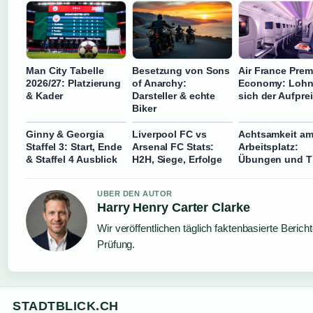
Man City Tabelle
Besetzung von Sons
Air France Pre
2026/27: Platzierung
of Anarchy:
Economy: Lohn
& Kader
Darsteller & echte
sich der Aufpre
Biker
Ginny & Georgia
Liverpool FC vs
Achtsamkeit a
Staffel 3: Start, Ende
Arsenal FC Stats:
Arbeitsplatz:
& Staffel 4 Ausblick
H2H, Siege, Erfolge
Übungen und T
UBER DEN AUTOR
Harry Henry Carter Clarke
Wir veröffentlichen täglich faktenbasierte Bericht
Prüfung.
STADTBLICK.CH