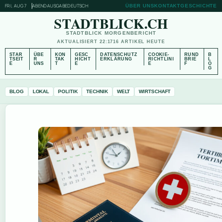
FRI, AUG 7
ABENDAUSGABE
DEUTSCH
ÜBER UNS
KONTAKT
GESCHICHTE
STADTBLICK.CH
STADTBLICK MORGENBERICHT
AKTUALISIERT 22:17
16 ARTIKEL HEUTE
STAR
ÜBE
KON
GESC
DATENSCHUTZ
COOKIE-
RUND
B
TSEIT
R
TAK
HICHT
ERKLÄRUNG
RICHTLINI
BRIE
L
E
UNS
T
E
E
F
O
G
BLOG
LOKAL
POLITIK
TECHNIK
WELT
WIRTSCHAFT