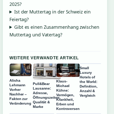
2025?
Ist der Muttertag in der Schweiz ein
Feiertag?
Gibt es einen Zusammenhang zwischen
Muttertag und Vatertag?
WEITERE VERWANDTE ARTIKEL
Small
Luxury
Hotels of
Alisha
Klaus-
the World:
Pull&Bear
Lehmann
Michael
Definition,
Lausanne:
Vorher
Kühne:
Anzahl &
Adresse,
Nachher –
Vermögen,
Vergleich
Öffnungszeiten,
Fakten zur
Krankheit,
Qualität &
Veränderung
Erben und
Marke
Kontroversen