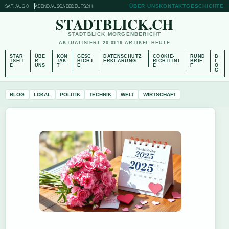
SAT, AUG 8
ABENDAUSGABE
DEUTSCH
ÜBER UNS
KONTAKT
GESCHICHTE
STADTBLICK.CH
STADTBLICK MORGENBERICHT
AKTUALISIERT 20:01
16 ARTIKEL HEUTE
STAR
ÜBE
KON
GESC
DATENSCHUTZ
COOKIE-
RUND
B
TSEIT
R
TAK
HICHT
ERKLÄRUNG
RICHTLINI
BRIE
L
E
UNS
T
E
E
F
O
G
BLOG
LOKAL
POLITIK
TECHNIK
WELT
WIRTSCHAFT