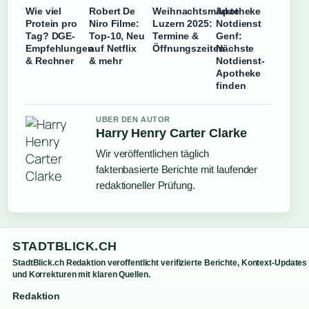
Wie viel
Robert De
Weihnachtsmärkte
Apotheke
Protein pro
Niro Filme:
Luzern 2025:
Notdienst
Tag? DGE-
Top-10, Neu
Termine &
Genf:
Empfehlungen
auf Netflix
Öffnungszeiten
Nächste
& Rechner
& mehr
Notdienst-
Apotheke
finden
UBER DEN AUTOR
Harry Henry Carter Clarke
Wir veröffentlichen täglich
faktenbasierte Berichte mit laufender
redaktioneller Prüfung.
STADTBLICK.CH
StadtBlick.ch Redaktion veroffentlicht verifizierte Berichte, Kontext-Updates
und Korrekturen mit klaren Quellen.
Redaktion