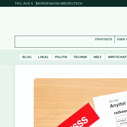
THU, AUG 6
MORGENAUSGABE
DEUTSCH
STARTSEITE
ÜBER 
BLOG
LOKAL
POLITIK
TECHNIK
WELT
WIRTSCHAF