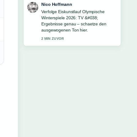
Hannah Weber
Hilfreicher Kontext zu ISS Facility
Services AG: 14.000 Mitarbeiter
&#038;.... Bitte haltet diesen Liveticker
aktuell.
4 MIN ZUVOR