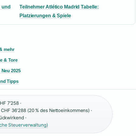
g und
Teilnehmer Atlético Madrid Tabelle:
Platzierungen & Spiele
 & mehr
ge & Tore
& Neu 2025
und Tipps
HF 7’258 ·
CHF 36’288 (20 % des Nettoeinkommens) ·
rückwirkend ·
che Steuerverwaltung)