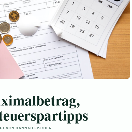
aximalbetrag,
euerspartipps
UFT VON HANNAH FISCHER