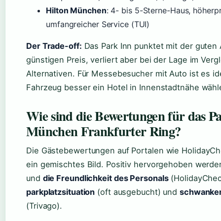
Hilton München
: 4- bis 5-Sterne-Haus, höherpr
umfangreicher Service (TUI)
Der Trade-off:
Das Park Inn punktet mit der gute
günstigen Preis, verliert aber bei der Lage im Verg
Alternativen. Für Messebesucher mit Auto ist es id
Fahrzeug besser ein Hotel in Innenstadtnähe wähl
Wie sind die Bewertungen für das P
München Frankfurter Ring?
Die Gästebewertungen auf Portalen wie HolidayCh
ein gemischtes Bild. Positiv hervorgehoben werd
und
die Freundlichkeit des Personals
(HolidayCheck
parkplatzsituation
(oft ausgebucht) und
schwanken
(Trivago).