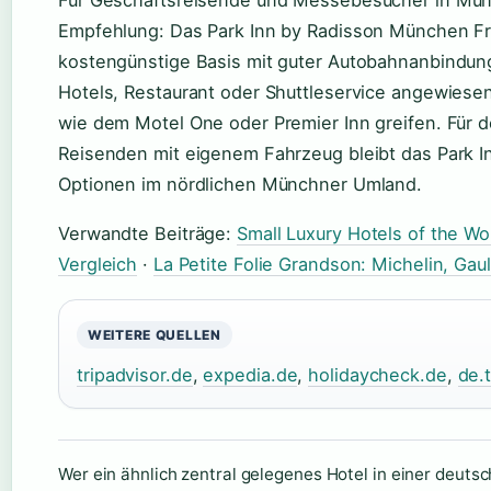
Für Geschäftsreisende und Messebesucher in Münc
Empfehlung: Das Park Inn by Radisson München Fran
kostengünstige Basis mit guter Autobahnanbindun
Hotels, Restaurant oder Shuttleservice angewiesen i
wie dem Motel One oder Premier Inn greifen. Für 
Reisenden mit eigenem Fahrzeug bleibt das Park In
Optionen im nördlichen Münchner Umland.
Verwandte Beiträge:
Small Luxury Hotels of the Wor
Vergleich
·
La Petite Folie Grandson: Michelin, Gaul
WEITERE QUELLEN
tripadvisor.de
,
expedia.de
,
holidaycheck.de
,
de.
Wer ein ähnlich zentral gelegenes Hotel in einer deutsc