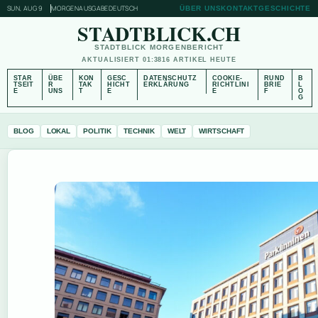
SUN, AUG 9
MORGENAUSGABE
DEUTSCH
ÜBER UNS
KONTAKT
GESCHICHTE
STADTBLICK.CH
STADTBLICK MORGENBERICHT
AKTUALISIERT 01:38
16 ARTIKEL HEUTE
STAR
ÜBE
KON
GESC
DATENSCHUTZ
COOKIE-
RUND
B
TSEIT
R
TAK
HICHT
ERKLÄRUNG
RICHTLINI
BRIE
L
E
UNS
T
E
E
F
O
G
BLOG
LOKAL
POLITIK
TECHNIK
WELT
WIRTSCHAFT