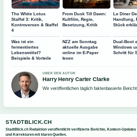
The White Lotus
From Dusk Till Dawn:
Le Diner D
Staffel 3: Kritik,
Kultfilm, Regie,
Handlung, 
Kontroversen & Staffel
Besetzung, Kritik
Stück erklä
4
Was ist ein
NZZ am Sonntag
Dual-Boot e
fermentiertes
aktuelle Ausgabe
Windows u
Lebensmittel?
online im E-Paper
Schritt für 
Beispiele & Vorteile
lesen
UBER DEN AUTOR
Harry Henry Carter Clarke
Wir veröffentlichen täglich faktenbasierte Berich
STADTBLICK.CH
StadtBlick.ch Redaktion veroffentlicht verifizierte Berichte, Kontext-Updates
und Korrekturen mit klaren Quellen.