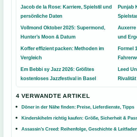
Jacob de la Rose: Karriere, Spielstil und
Punjab K
persönliche Daten
Spielsta
Vollmond Oktober 2025: Supermond,
Auxerre 
Hunter’s Moon & Datum
und Erg
Koffer effizient packen: Methoden im
Formel 
Vergleich
Fahrerw
Em Bebbi sy Jazz 2026: Größtes
Leed Uni
kostenloses Jazzfestival in Basel
Rivalitä
4 VERWANDTE ARTIKEL
Döner in der Nähe finden: Preise, Lieferdienste, Tipps
Kinderskihelm richtig kaufen: Größe, Sicherheit & Pas
Assassin’s Creed: Reihenfolge, Geschichte & Leitfade