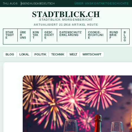
THU, AUG 6
ABENDAUSGABE
DEUTSCH
ÜBER UNS
KONTAKT
GESCHICHTE
STADTBLICK.CH
STADTBLICK MORGENBERICHT
AKTUALISIERT 21:29
16 ARTIKEL HEUTE
STAR
ÜBE
KON
GESC
DATENSCHUTZ
COOKIE-
RUND
B
TSEIT
R
TAK
HICHT
ERKLÄRUNG
RICHTLINI
BRIE
L
E
UNS
T
E
E
F
O
G
BLOG
LOKAL
POLITIK
TECHNIK
WELT
WIRTSCHAFT