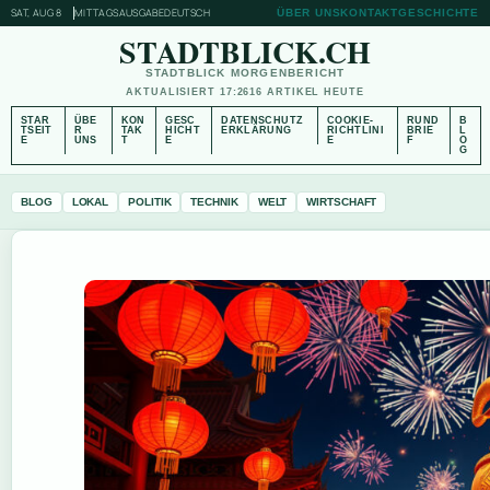
SAT, AUG 8
MITTAGSAUSGABE
DEUTSCH
ÜBER UNS
KONTAKT
GESCHICHTE
STADTBLICK.CH
STADTBLICK MORGENBERICHT
AKTUALISIERT 17:26
16 ARTIKEL HEUTE
STAR
ÜBE
KON
GESC
DATENSCHUTZ
COOKIE-
RUND
B
TSEIT
R
TAK
HICHT
ERKLÄRUNG
RICHTLINI
BRIE
L
E
UNS
T
E
E
F
O
G
BLOG
LOKAL
POLITIK
TECHNIK
WELT
WIRTSCHAFT