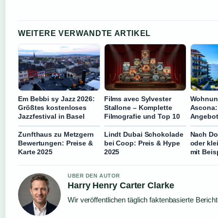
WEITERE VERWANDTE ARTIKEL
Em Bebbi sy Jazz 2026:
Films avec Sylvester
Wohnun
Größtes kostenloses
Stallone – Komplette
Ascona: 
Jazzfestival in Basel
Filmografie und Top 10
Angebot
Zunfthaus zu Metzgern
Lindt Dubai Schokolade
Nach Do
Bewertungen: Preise &
bei Coop: Preis & Hype
oder kle
Karte 2025
2025
mit Beis
UBER DEN AUTOR
Harry Henry Carter Clarke
Wir veröffentlichen täglich faktenbasierte Berich