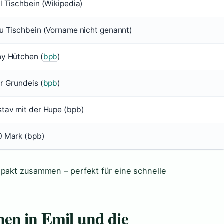
l Tischbein (Wikipedia)
u Tischbein (Vorname nicht genannt)
y Hütchen (
bpb
)
r Grundeis (
bpb
)
tav mit der Hupe (bpb)
 Mark (bpb)
mpakt zusammen – perfekt für eine schnelle
en in Emil und die