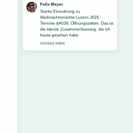
Laura Becker
Verfolge Besetzung Der
Milliardärsbunker: Alle Schauspieler
genau – schaetze den ausgewogenen
Ton hier.
3 MIN ZUVOR