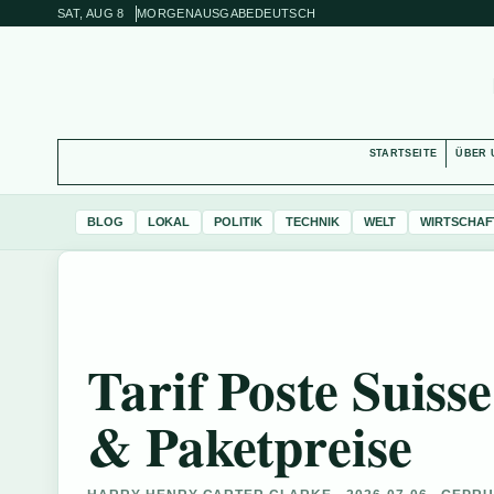
SAT, AUG 8
MORGENAUSGABE
DEUTSCH
STARTSEITE
ÜBER 
BLOG
LOKAL
POLITIK
TECHNIK
WELT
WIRTSCHAF
Tarif Poste Suisse
& Paketpreise