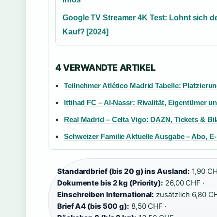
Google TV Streamer 4K Test: Lohnt sich d
Kauf? [2024]
4 VERWANDTE ARTIKEL
Teilnehmer Atlético Madrid Tabelle: Platzieru
Ittihad FC – Al-Nassr: Rivalität, Eigentümer 
Real Madrid – Celta Vigo: DAZN, Tickets & Bi
Schweizer Familie Aktuelle Ausgabe – Abo, E
Standardbrief (bis 20 g) ins Ausland:
1,90 CH
Dokumente bis 2 kg (Priority):
26,00 CHF ·
Einschreiben International:
zusätzlich 6,80 CH
Brief A4 (bis 500 g):
8,50 CHF ·