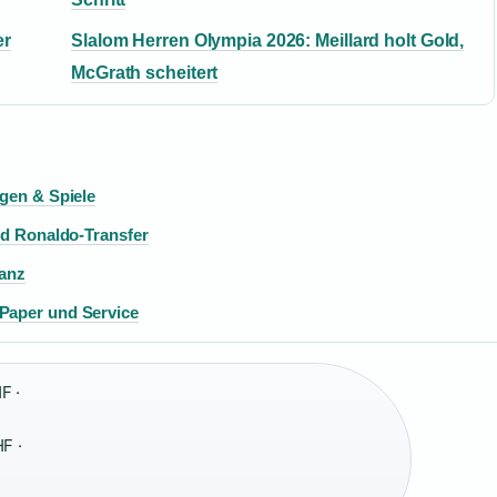
er
Slalom Herren Olympia 2026: Meillard holt Gold,
McGrath scheitert
ngen & Spiele
und Ronaldo-Transfer
lanz
-Paper und Service
F ·
F ·