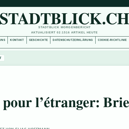
STADTBLICK.C
STADTBLICK MORGENBERICHT
AKTUALISIERT 02:15
16 ARTIKEL HEUTE
UNS
KONTAKT
GESCHICHTE
DATENSCHUTZERKLÄRUNG
COOKIE-RICHTLINIE
T
 pour l’étranger: Brie