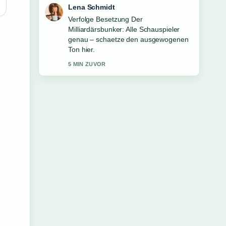
Felix Meyer
Hilfreicher Kontext zu Die reichsten
Menschen der Welt 2025: Top.... Bitte
haltet diesen Liveticker aktuell.
7 MIN ZUVOR