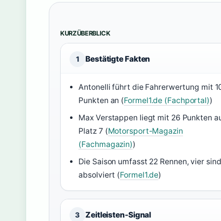
KURZÜBERBLICK
Bestätigte Fakten
1
Antonelli führt die Fahrerwertung mit 1
Punkten an (
Formel1.de (Fachportal)
)
Max Verstappen liegt mit 26 Punkten a
Platz 7 (
Motorsport-Magazin
(Fachmagazin)
)
Die Saison umfasst 22 Rennen, vier sin
absolviert (
Formel1.de
)
Zeitleisten-Signal
3