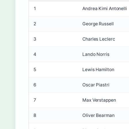
1
Andrea Kimi Antonelli
2
George Russell
3
Charles Leclerc
4
Lando Norris
5
Lewis Hamilton
6
Oscar Piastri
7
Max Verstappen
8
Oliver Bearman