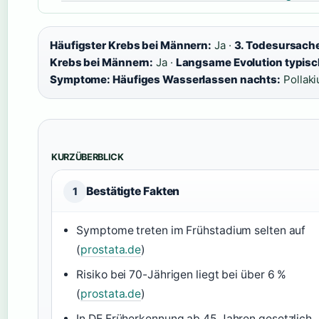
Häufigster Krebs bei Männern:
Ja ·
3. Todesursach
Krebs bei Männern:
Ja ·
Langsame Evolution typisc
Symptome: Häufiges Wasserlassen nachts:
Pollaki
KURZÜBERBLICK
Bestätigte Fakten
1
Symptome treten im Frühstadium selten auf
(
prostata.de
)
Risiko bei 70-Jährigen liegt bei über 6 %
(
prostata.de
)
In DE Früherkennung ab 45 Jahren gesetzlich