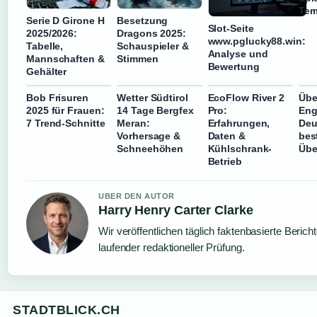
Ter
Serie D Girone H
Besetzung
Slot-Seite
2025/2026:
Dragons 2025:
www.pglucky88.win:
Tabelle,
Schauspieler &
Analyse und
Mannschaften &
Stimmen
Bewertung
Gehälter
Bob Frisuren
Wetter Südtirol
EcoFlow River 2
Übe
2025 für Frauen:
14 Tage Bergfex
Pro:
Eng
7 Trend-Schnitte
Meran:
Erfahrungen,
Deu
Vorhersage &
Daten &
bes
Schneehöhen
Kühlschrank-
Übe
Betrieb
UBER DEN AUTOR
Harry Henry Carter Clarke
Wir veröffentlichen täglich faktenbasierte Bericht
laufender redaktioneller Prüfung.
STADTBLICK.CH