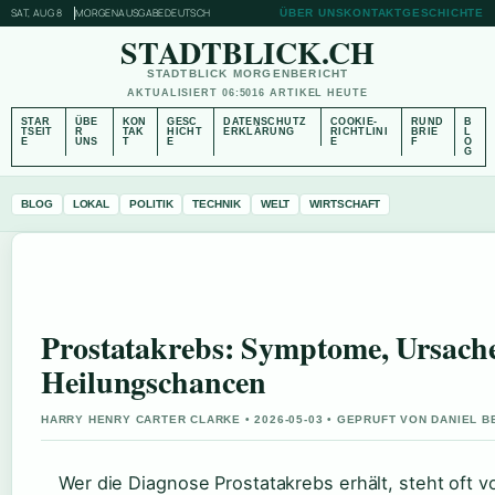
SAT, AUG 8
MORGENAUSGABE
DEUTSCH
ÜBER UNS
KONTAKT
GESCHICHTE
STADTBLICK.CH
STADTBLICK MORGENBERICHT
AKTUALISIERT 06:50
16 ARTIKEL HEUTE
STAR
ÜBE
KON
GESC
DATENSCHUTZ
COOKIE-
RUND
B
TSEIT
R
TAK
HICHT
ERKLÄRUNG
RICHTLINI
BRIE
L
E
UNS
T
E
E
F
O
G
BLOG
LOKAL
POLITIK
TECHNIK
WELT
WIRTSCHAFT
Prostatakrebs: Symptome, Ursach
Heilungschancen
HARRY HENRY CARTER CLARKE • 2026-05-03 • GEPRUFT VON DANIEL 
Wer die Diagnose Prostatakrebs erhält, steht oft vo