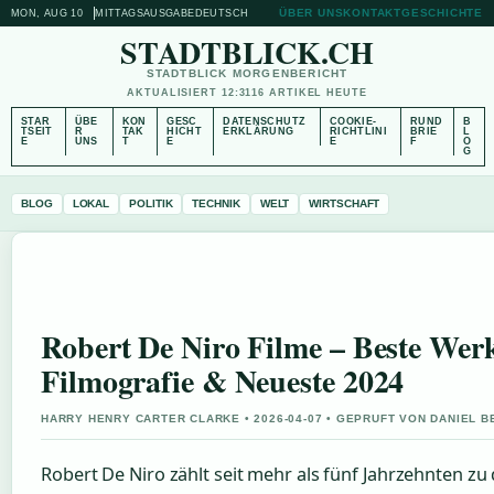
ÜBER UNS
KONTAKT
GESCHICHTE
MON, AUG 10
MITTAGSAUSGABE
DEUTSCH
STADTBLICK.CH
STADTBLICK MORGENBERICHT
AKTUALISIERT 12:31
16 ARTIKEL HEUTE
STAR
ÜBE
KON
GESC
DATENSCHUTZ
COOKIE-
RUND
B
TSEIT
R
TAK
HICHT
ERKLÄRUNG
RICHTLINI
BRIE
L
E
UNS
T
E
E
F
O
G
BLOG
LOKAL
POLITIK
TECHNIK
WELT
WIRTSCHAFT
Robert De Niro Filme – Beste Werk
Filmografie & Neueste 2024
HARRY HENRY CARTER CLARKE • 2026-04-07 • GEPRUFT VON DANIEL 
Robert De Niro zählt seit mehr als fünf Jahrzehnten z