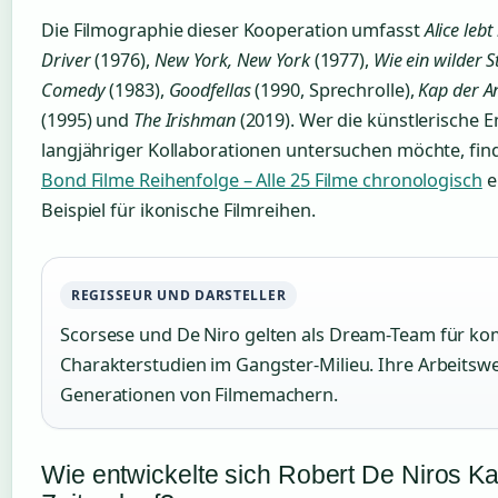
Die Filmographie dieser Kooperation umfasst
Alice lebt
Driver
(1976),
New York, New York
(1977),
Wie ein wilder S
Comedy
(1983),
Goodfellas
(1990, Sprechrolle),
Kap der A
(1995) und
The Irishman
(2019). Wer die künstlerische 
langjähriger Kollaborationen untersuchen möchte, fin
Bond Filme Reihenfolge – Alle 25 Filme chronologisch
e
Beispiel für ikonische Filmreihen.
REGISSEUR UND DARSTELLER
Scorsese und De Niro gelten als Dream-Team für k
Charakterstudien im Gangster-Milieu. Ihre Arbeitswe
Generationen von Filmemachern.
Wie entwickelte sich Robert De Niros Ka