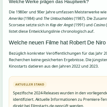
Welche Werke prägen das Hauptwerk?
Die 1980er und 90er Jahre umfassen Meisterwerke wi
Amerika
(1984) und
The Untouchables
(1987). Die Zusam
Scorsese setzte sich in
Kap der Angst
(1991) und
Casino
(
listet diese Entwicklungslinie chronologisch auf.
Welche neuen Filme hat Robert De Niro
Bezüglich konkreter Veröffentlichungen für das Jahr 2
Recherchen keine gesicherten Ergebnisse. Die jüngst
Kinostarts datieren aus den Jahren 2022 und 2023.
AKTUELLER STAND
Spezifische 2024-Releases wurden in den vorliegend
identifiziert. Aktuelle Informationen zu Premiere-Te
direkt bei Filmstarts.de geprüft werden.