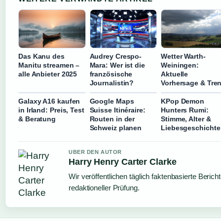
Das Kanu des
Audrey Crespo-
Wetter Warth-
Manitu streamen –
Mara: Wer ist die
Weiningen:
alle Anbieter 2025
französische
Aktuelle
Journalistin?
Vorhersage & Tre
Galaxy A16 kaufen
Google Maps
KPop Demon
in Irland: Preis, Test
Suisse Itinéraire:
Hunters Rumi:
& Beratung
Routen in der
Stimme, Alter &
Schweiz planen
Liebesgeschichte
UBER DEN AUTOR
Harry Henry Carter Clarke
Wir veröffentlichen täglich faktenbasierte Berich
redaktioneller Prüfung.