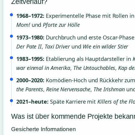
Zeitverlauf?
1968–1972:
Experimentelle Phase mit Rollen i
Mom!
und
Pforte zur Hölle
1973–1980:
Durchbruch und erste Oscar-Phase
Der Pate II
,
Taxi Driver
und
Wie ein wilder Stier
1983–1995:
Etablierung als Hauptdarsteller in
war einmal in Amerika
,
The Untouchables
,
Kap de
2000–2020:
Komödien-Hoch und Rückkehr zu
the Parents
,
Reine Nervensache
,
The Irishman
un
2021–heute:
Späte Karriere mit
Killers of the 
Was ist über kommende Projekte bekan
Gesicherte Informationen