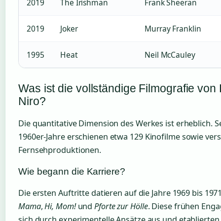
2019
The Irishman
Frank Sheeran
2019
Joker
Murray Franklin
1995
Heat
Neil McCauley
Was ist die vollständige Filmografie von
Niro?
Die quantitative Dimension des Werkes ist erheblich. 
1960er-Jahre erschienen etwa 129 Kinofilme sowie ver
Fernsehproduktionen.
Wie begann die Karriere?
Die ersten Auftritte datieren auf die Jahre 1969 bis 197
Mama
,
Hi, Mom!
und
Pforte zur Hölle
. Diese frühen Eng
sich durch experimentelle Ansätze aus und etablierten 