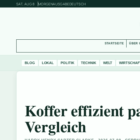
SAT, AUG 8
MORGENAUSGABE
DEUTSCH
STARTSEITE
ÜBER 
BLOG
LOKAL
POLITIK
TECHNIK
WELT
WIRTSCHAF
Koffer effizient 
Vergleich