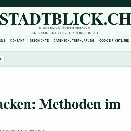
STADTBLICK.C
STADTBLICK MORGENBERICHT
AKTUALISIERT 01:27
16 ARTIKEL HEUTE
UNS
KONTAKT
GESCHICHTE
DATENSCHUTZERKLÄRUNG
COOKIE-RICHTLINIE
T
packen: Methoden im