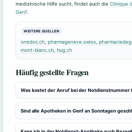
medizinische Hilfe sucht, findet auch die
Clinique 
Genf
.
WEITERE QUELLEN
onedoc.ch
,
pharmageneve.swiss
,
pharmaciedeg
mont-blanc.ch
,
hug.ch
Häufig gestellte Fragen
Was kostet der Anruf bei der Notdienstnummer
Sind alle Apotheken in Genf an Sonntagen gesc
Kann ich in der Notdienst-Apotheke auch Rezept