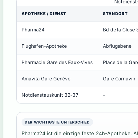
Notdienst
APOTHEKE / DIENST
STANDORT
Pharma24
Bd de la Cluse 
Flughafen-Apotheke
Abflugebene
Pharmacie Gare des Eaux‑Vives
Place de la Gar
Amavita Gare Genève
Gare Cornavin
Notdienstauskunft 32‑37
–
DER WICHTIGSTE UNTERSCHIED
Pharma24 ist die einzige feste 24h-Apotheke. 