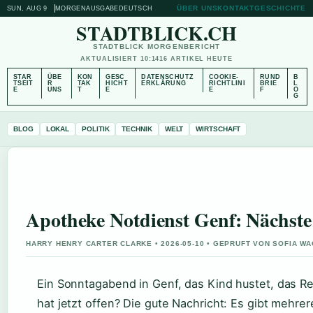
ÜBER UNS
KONTAKT
GESCHICHTE
SUN, AUG 9
MORGENAUSGABE
DEUTSCH
STADTBLICK.CH
STADTBLICK MORGENBERICHT
AKTUALISIERT 10:14
16 ARTIKEL HEUTE
STAR
ÜBE
KON
GESC
DATENSCHUTZ
COOKIE-
RUND
B
TSEIT
R
TAK
HICHT
ERKLÄRUNG
RICHTLINI
BRIE
L
E
UNS
T
E
E
F
O
G
BLOG
LOKAL
POLITIK
TECHNIK
WELT
WIRTSCHAFT
Apotheke Notdienst Genf: Nächste
HARRY HENRY CARTER CLARKE • 2026-05-10 • GEPRUFT VON SOFIA W
Ein Sonntagabend in Genf, das Kind hustet, das Re
hat jetzt offen? Die gute Nachricht: Es gibt mehr