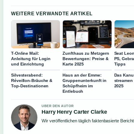
WEITERE VERWANDTE ARTIKEL
T-Online Mail:
Zunfthaus zu Metzgern
Seat Leon
Anleitung für Login
Bewertungen: Preise &
PS, Gebra
und Einrichtung
Karte 2025
Tipps
Silvesterabend:
Haus an der Emme:
Das Kanu
Réveillon-Bräuche &
Gruppenunterkunft in
streamen 
Top-Destinationen
Schüpfheim im
2025
Entlebuch
UBER DEN AUTOR
Harry Henry Carter Clarke
Wir veröffentlichen täglich faktenbasierte Berich