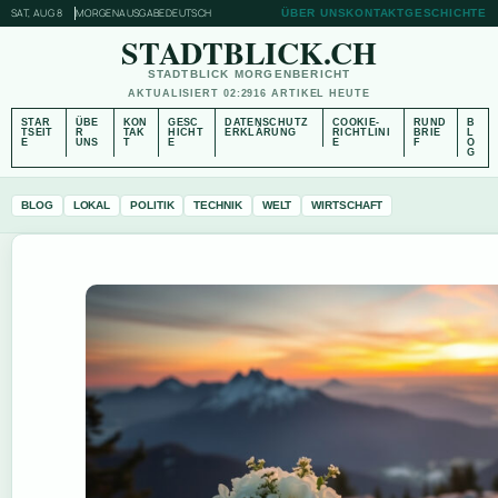
SAT, AUG 8
MORGENAUSGABE
DEUTSCH
ÜBER UNS
KONTAKT
GESCHICHTE
STADTBLICK.CH
STADTBLICK MORGENBERICHT
AKTUALISIERT 02:29
16 ARTIKEL HEUTE
STAR
ÜBE
KON
GESC
DATENSCHUTZ
COOKIE-
RUND
B
TSEIT
R
TAK
HICHT
ERKLÄRUNG
RICHTLINI
BRIE
L
E
UNS
T
E
E
F
O
G
BLOG
LOKAL
POLITIK
TECHNIK
WELT
WIRTSCHAFT