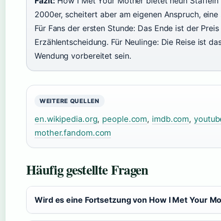
Fazit:
How I Met Your Mother bietet neun Staffeln
2000er, scheitert aber am eigenen Anspruch, eine
Für Fans der ersten Stunde: Das Ende ist der Preis
Erzählentscheidung. Für Neulinge: Die Reise ist das
Wendung vorbereitet sein.
WEITERE QUELLEN
en.wikipedia.org
,
people.com
,
imdb.com
,
youtub
mother.fandom.com
Häufig gestellte Fragen
Wird es eine Fortsetzung von How I Met Your M