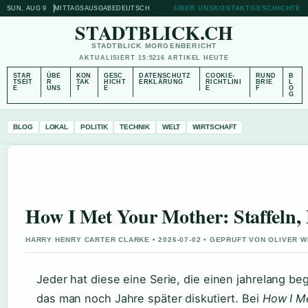
ÜBER UNS
KONTAKT
GESCHICHTE
SUN, AUG 9
MITTAGSAUSGABE
DEUTSCH
STADTBLICK.CH
STADTBLICK MORGENBERICHT
AKTUALISIERT 15:52
16 ARTIKEL HEUTE
STAR
ÜBE
KON
GESC
DATENSCHUTZ
COOKIE-
RUND
B
TSEIT
R
TAK
HICHT
ERKLÄRUNG
RICHTLINI
BRIE
L
E
UNS
T
E
E
F
O
G
BLOG
LOKAL
POLITIK
TECHNIK
WELT
WIRTSCHAFT
How I Met Your Mother: Staffeln,
HARRY HENRY CARTER CLARKE • 2026-07-02 • GEPRUFT VON OLIVER 
Jeder hat diese eine Serie, die einen jahrelang be
das man noch Jahre später diskutiert. Bei
How I M