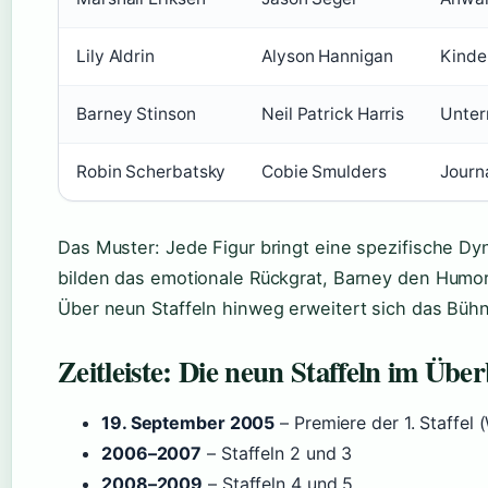
Lily Aldrin
Alyson Hannigan
Kinde
Barney Stinson
Neil Patrick Harris
Unter
Robin Scherbatsky
Cobie Smulders
Journa
Das Muster: Jede Figur bringt eine spezifische Dy
bilden das emotionale Rückgrat, Barney den Humor, 
Über neun Staffeln hinweg erweitert sich das Bühne
Zeitleiste: Die neun Staffeln im Über
19. September 2005
– Premiere der 1. Staffel 
2006–2007
– Staffeln 2 und 3
2008–2009
– Staffeln 4 und 5