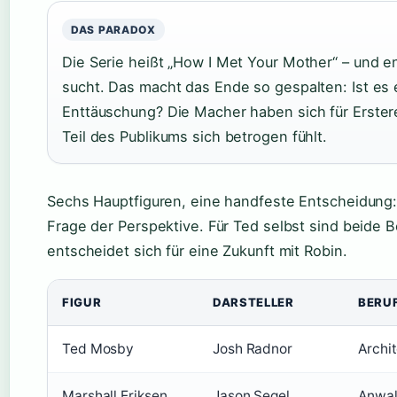
DAS PARADOX
Die Serie heißt „How I Met Your Mother“ – und e
sucht. Das macht das Ende so gespalten: Ist es
Enttäuschung? Die Macher haben sich für Erstere
Teil des Publikums sich betrogen fühlt.
Sechs Hauptfiguren, eine handfeste Entscheidung: 
Frage der Perspektive. Für Ted selbst sind beide 
entscheidet sich für eine Zukunft mit Robin.
FIGUR
DARSTELLER
BERU
Ted Mosby
Josh Radnor
Archi
Marshall Eriksen
Jason Segel
Anwalt