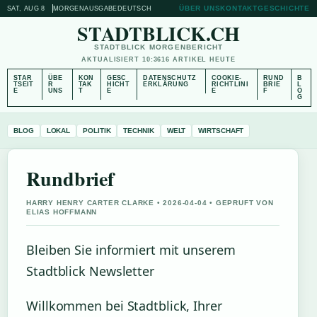
ÜBER UNS
KONTAKT
GESCHICHTE
SAT, AUG 8
MORGENAUSGABE
DEUTSCH
STADTBLICK.CH
STADTBLICK MORGENBERICHT
AKTUALISIERT 10:36
16 ARTIKEL HEUTE
STAR
ÜBE
KON
GESC
DATENSCHUTZ
COOKIE-
RUND
B
TSEIT
R
TAK
HICHT
ERKLÄRUNG
RICHTLINI
BRIE
L
E
UNS
T
E
E
F
O
G
BLOG
LOKAL
POLITIK
TECHNIK
WELT
WIRTSCHAFT
Rundbrief
HARRY HENRY CARTER CLARKE • 2026-04-04 • GEPRUFT VON
ELIAS HOFFMANN
Bleiben Sie informiert mit unserem
Stadtblick Newsletter
Willkommen bei Stadtblick, Ihrer