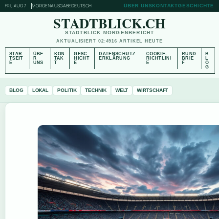
FRI, AUG 7
MORGENAUSGABE
DEUTSCH
ÜBER UNS
KONTAKT
GESCHICHTE
STADTBLICK.CH
STADTBLICK MORGENBERICHT
AKTUALISIERT 02:49
16 ARTIKEL HEUTE
STAR
ÜBE
KON
GESC
DATENSCHUTZ
COOKIE-
RUND
B
TSEIT
R
TAK
HICHT
ERKLÄRUNG
RICHTLINI
BRIE
L
E
UNS
T
E
E
F
O
G
BLOG
LOKAL
POLITIK
TECHNIK
WELT
WIRTSCHAFT