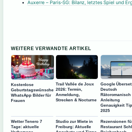
Auxerre – Paris-SG: Bilanz, letztes Spiel und E
WEITERE VERWANDTE ARTIKEL
Trail Vallée de Joux
Google Überset
Kostenlose
2026: Termin,
Deutsch
Geburtstagswünsche
Anmeldung,
Rätoromanisch 
WhatsApp Bilder für
Strecken & Nocturne
Anleitung
Frauen
Genauigkeit Ti
2025
Wetter Tenero 7
Studio zur Miete in
Rezensionen fü
Tage: aktuelle
Freiburg: Aktuelle
Restaurant Sch
Vorhersage
Angebote und Tipps
Reichenbach –