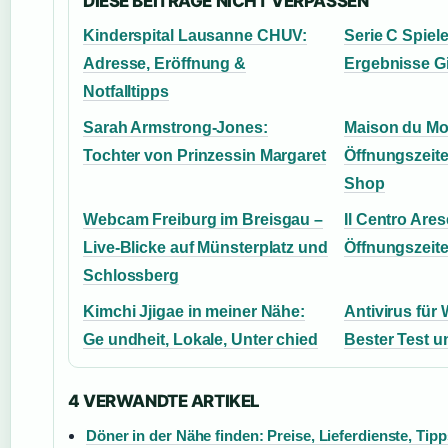
DIESE BEITRAGE NICHT VERPASSEN
Kinderspital Lausanne CHUV:
Serie C Spiele
Adresse, Eröffnung &
Ergebnisse Gi
Notfalltipps
Sarah Armstrong-Jones:
Maison du Mo
Tochter von Prinzessin Margaret
Öffnungszeiten
Shop
Webcam Freiburg im Breisgau –
Il Centro Ares
Live-Blicke auf Münsterplatz und
Öffnungszeit
Schlossberg
Kimchi Jjigae in meiner Nähe:
Antivirus für
Ge undheit, Lokale, Unter chied
Bester Test u
4 VERWANDTE ARTIKEL
Döner in der Nähe finden: Preise, Lieferdienste, Tipp