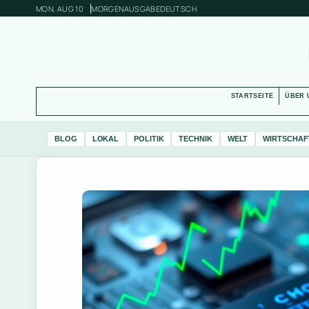
MON, AUG 10
MORGENAUSGABE
DEUTSCH
STARTSEITE
ÜBER 
BLOG
LOKAL
POLITIK
TECHNIK
WELT
WIRTSCHAF