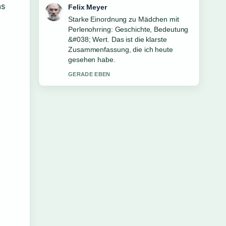
as
Laura Becker
Verfolge Filme und Serien mit Jacob
Elordi: Die... genau – schaetze den
ausgewogenen Ton hier.
3 MIN ZUVOR